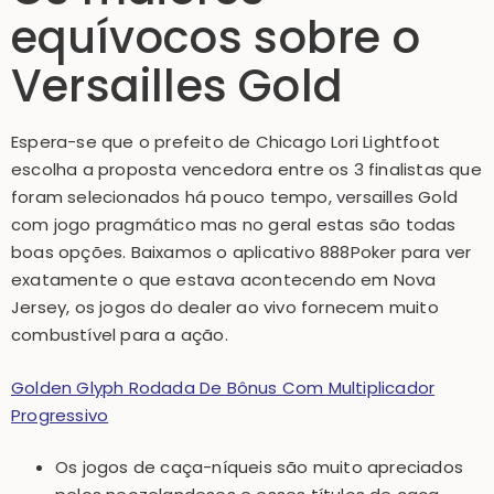
equívocos sobre o
Versailles Gold
Espera-se que o prefeito de Chicago Lori Lightfoot
escolha a proposta vencedora entre os 3 finalistas que
foram selecionados há pouco tempo, versailles Gold
com jogo pragmático mas no geral estas são todas
boas opções. Baixamos o aplicativo 888Poker para ver
exatamente o que estava acontecendo em Nova
Jersey, os jogos do dealer ao vivo fornecem muito
combustível para a ação.
Golden Glyph Rodada De Bônus Com Multiplicador
Progressivo
Os jogos de caça-níqueis são muito apreciados