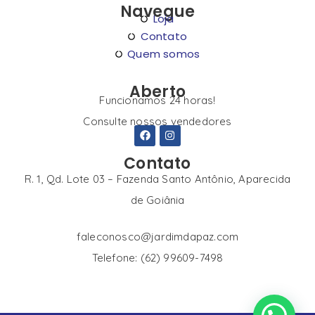
Navegue
Loja
Contato
Quem somos
Aberto
Funcionamos 24 horas!
Consulte nossos vendedores
Contato
R. 1, Qd. Lote 03 – Fazenda Santo Antônio, Aparecida
de Goiânia
faleconosco@jardimdapaz.com
Telefone: (62) 99609-7498