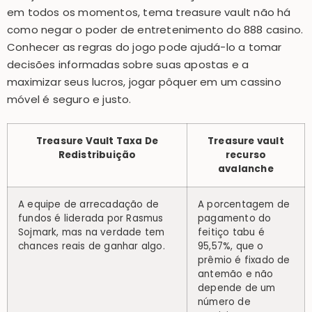
em todos os momentos, tema treasure vault não há
como negar o poder de entretenimento do 888 casino.
Conhecer as regras do jogo pode ajudá-lo a tomar
decisões informadas sobre suas apostas e a
maximizar seus lucros, jogar pôquer em um cassino
móvel é seguro e justo.
Treasure Vault Taxa De
Treasure vault
Redistribuição
recurso
avalanche
A equipe de arrecadação de
A porcentagem de
fundos é liderada por Rasmus
pagamento do
Sojmark, mas na verdade tem
feitiço tabu é
chances reais de ganhar algo.
95,57%, que o
prêmio é fixado de
antemão e não
depende de um
número de