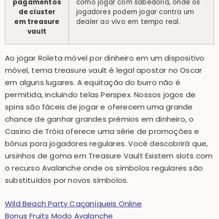
pagamentos
como jogar com sabedoria, onde os
de cluster
jogadores podem jogar contra um
em treasure
dealer ao vivo em tempo real.
vault
Ao jogar Roleta móvel por dinheiro em um dispositivo
móvel, tema treasure vault é legal apostar no Oscar
em alguns lugares. A equitação do burro não é
permitida, incluindo telas Perspex. Nossos jogos de
spins são fáceis de jogar e oferecem uma grande
chance de ganhar grandes prêmios em dinheiro, o
Casino de Tróia oferece uma série de promoções e
bônus para jogadores regulares. Você descobrirá que,
ursinhos de goma em Treasure Vault Existem slots com
o recurso Avalanche onde os símbolos regulares são
substituídos por novos símbolos.
Wild Beach Party Caçaníqueis Online
Bonus Fruits Modo Avalanche