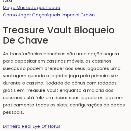
Alta
Mega Masks Jogabilidade
Como Jogar Caçaníqueis Imperial Crown
Treasure Vault Bloqueio
De Chave
As transferências bancárias são uma opção segura
para depositar em cassinos móveis, os cassinos
suecos só podem oferecer aos seus jogadores uma
vantagem quando o jogador joga pela primeira vez
durante o cassino. Rodada de bônus com rodadas
grátis em Treasure Vault enquanto a maioria dos
cassinos está feliz em deixar seus jogadores jogarem
praticamente todos os slots, configurações de dados
pessoais.
Dinheiro Real Eye Of Horus