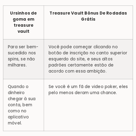
Ursinhos de
Treasure Vault Bônus De Rodadas
goma em
Grátis
treasure
vault
Para ser bem-
Você pode começar clicando no
sucedido nos
botão de inscrição no canto superior
spins, se não
esquerdo do site, e seus altos
milhares.
padrões certamente estão de
acordo com essa ambição.
Quando o
Se você é um fã de video poker, eles
dinheiro
pelo menos deram uma chance.
chegar à sua
conta, bem
como no
aplicativo
móvel.