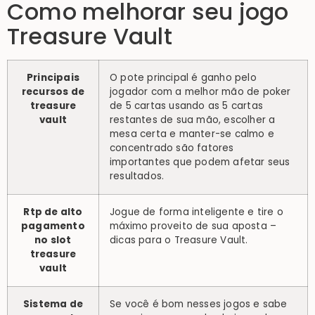
Como melhorar seu jogo
Treasure Vault
Principais
O pote principal é ganho pelo
recursos de
jogador com a melhor mão de poker
treasure
de 5 cartas usando as 5 cartas
vault
restantes de sua mão, escolher a
mesa certa e manter-se calmo e
concentrado são fatores
importantes que podem afetar seus
resultados.
Rtp de alto
Jogue de forma inteligente e tire o
pagamento
máximo proveito de sua aposta –
no slot
dicas para o Treasure Vault.
treasure
vault
Sistema de
Se você é bom nesses jogos e sabe