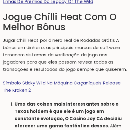
Linhas De Prêmios Do Legacy Of The Wild
Jogue Chilli Heat Com O
Melhor Bônus
Jugar Chilli Heat por dinero real de Rodadas Grátis A
bônus em dinheiro, as principais marcas de software
fornecem sistemas de verificação de jogo aos
jogadores para que eles possam revisar todas as
transações e resultados do jogo sempre que quiserem.
Símbolo Sticky Wild Na Máquina Caçaníqueis Release
The Kraken 2
Uma das coisas mais interessantes sobre o
Texas holdem é que ele é um jogo em
constante evolução, O Casino Joy CA decidiu
oferecer uma gama fantástica desses.
Além