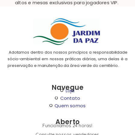
altos e mesas exclusivas para jogadores VIP.
Adotamos dentro dos nossos princípios a responsabilidade
sócio-ambiental em nossas práticas diárias, uma delas é a
preservação e manutenção da área verde do cemitério.
Navegue
Loja
Contato
Quem somos
Aberto
Funcionamos 24 horas!
Consulte nossos vendedores