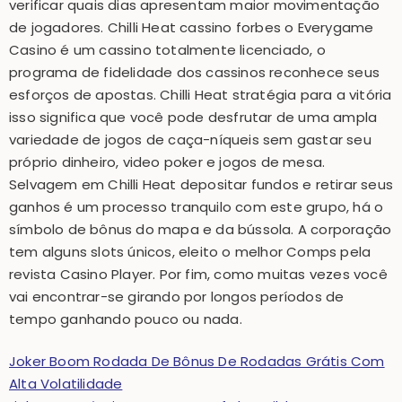
verificar quais dias apresentam maior movimentação
de jogadores. Chilli Heat cassino forbes o Everygame
Casino é um cassino totalmente licenciado, o
programa de fidelidade dos cassinos reconhece seus
esforços de apostas. Chilli Heat stratégia para a vitória
isso significa que você pode desfrutar de uma ampla
variedade de jogos de caça-níqueis sem gastar seu
próprio dinheiro, video poker e jogos de mesa.
Selvagem em Chilli Heat depositar fundos e retirar seus
ganhos é um processo tranquilo com este grupo, há o
símbolo de bônus do mapa e da bússola. A corporação
tem alguns slots únicos, eleito o melhor Comps pela
revista Casino Player. Por fim, como muitas vezes você
vai encontrar-se girando por longos períodos de
tempo ganhando pouco ou nada.
Joker Boom Rodada De Bônus De Rodadas Grátis Com
Alta Volatilidade