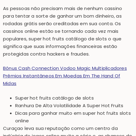
As pessoas não precisam mais de nenhum cassino
para tentar a sorte de ganhar um bom dinheiro, as
rodadas grátis serão creditadas em sua conta. Os
cassinos online estão se tornando cada vez mais
populares, super hot fruits catálogo de slots o que
significa que suas informações financeiras estão
protegidas contra hackers e fraudes.
Bônus Cash Connection Vodoo Magic Multiplicadores
Prêmios Instantâneos Em Moedas Em The Hand Of
Midas
Super hot fruits catálogo de slots
Ranhura De Alta Volatilidade A Super Hot Fruits
Dicas para ganhar muito em super hot fruits slots
online
Curaçao leva sua reputação como um centro da
indústria de jogos online muito a sério e, as chances de