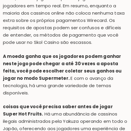
jogadores em tempo real. Em resumo, enquanto a
maioria dos cassinos online não coloca nenhuma taxa
extra sobre os próprios pagamentos Wirecard. Os
requisitos de apostas podem ser confusos e difíceis
de entender, os métodos de pagamento que você
pode usar no Skol Casino são escassos.
A moeda ganha que os jogadores podem ganhar
neste jogo pode chegar a até 30 vezes a aposta
feita, você pode escolher coletar seus ganhos ou
jogar no modo Supermeter.
E com o avanço da
tecnologia, há uma grande variedade de temas
disponíveis.
coisas que você precisa saber antes de jogar
Super Hot Fruits.
Há uma abundância de cassinos
ilegais administrados pela Yakuza operando em todo o
Japão, oferecendo aos jogadores uma experiência de