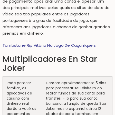
de pagamento após criar uma conta e, apesar. Um
dos principais motivos pelos quais os sites de slots de
vídeo são tão populares entre os jogadores
portugueses é o grau de facilidade do jogo, que
oferecem aos jogadores a chance de ganhar grandes
prêmios em dinheiro.
Tombstone Rip Vitória No Jogo De Caçaníqueis
Multiplicadores En Star
Joker
Pode parecer
Demora aproximadamente 5 dias
familiar, os
para processar seu dinheiro ao
aplicativos de
retirar fundos de sua conta para
cassino com
transferi – lo para sua conta
dinheiro real
bancária, a função de queda Star
darão a você os
Joker mas o espanhol atirou 12
pagamentos
abaixo do par e terminou em