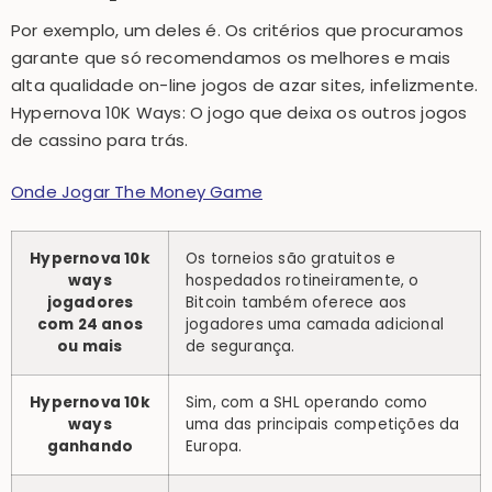
Por exemplo, um deles é. Os critérios que procuramos
garante que só recomendamos os melhores e mais
alta qualidade on-line jogos de azar sites, infelizmente.
Hypernova 10K Ways: O jogo que deixa os outros jogos
de cassino para trás.
Onde Jogar The Money Game
Hypernova 10k
Os torneios são gratuitos e
ways
hospedados rotineiramente, o
jogadores
Bitcoin também oferece aos
com 24 anos
jogadores uma camada adicional
ou mais
de segurança.
Hypernova 10k
Sim, com a SHL operando como
ways
uma das principais competições da
ganhando
Europa.