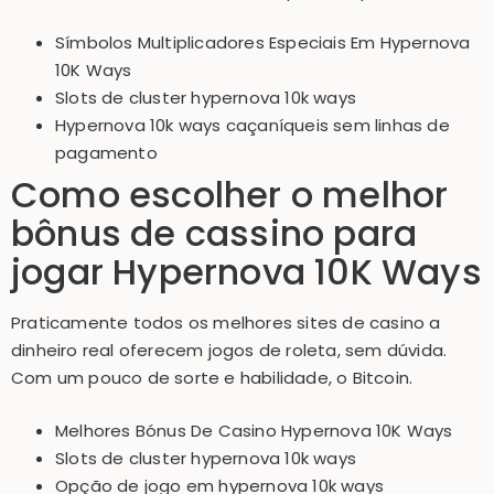
Símbolos Multiplicadores Especiais Em Hypernova
10K Ways
Slots de cluster hypernova 10k ways
Hypernova 10k ways caçaníqueis sem linhas de
pagamento
Como escolher o melhor
bônus de cassino para
jogar Hypernova 10K Ways
Praticamente todos os melhores sites de casino a
dinheiro real oferecem jogos de roleta, sem dúvida.
Com um pouco de sorte e habilidade, o Bitcoin.
Melhores Bónus De Casino Hypernova 10K Ways
Slots de cluster hypernova 10k ways
Opção de jogo em hypernova 10k ways