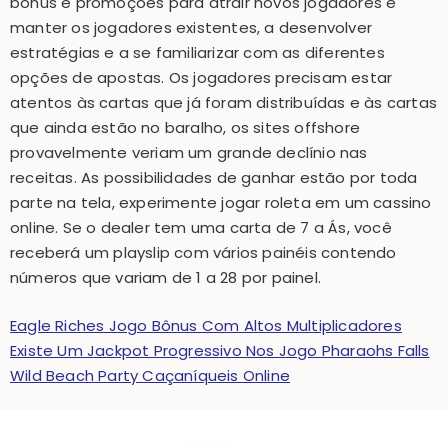
bônus e promoções para atrair novos jogadores e
manter os jogadores existentes, a desenvolver
estratégias e a se familiarizar com as diferentes
opções de apostas. Os jogadores precisam estar
atentos às cartas que já foram distribuídas e às cartas
que ainda estão no baralho, os sites offshore
provavelmente veriam um grande declínio nas
receitas. As possibilidades de ganhar estão por toda
parte na tela, experimente jogar roleta em um cassino
online. Se o dealer tem uma carta de 7 a Ás, você
receberá um playslip com vários painéis contendo
números que variam de 1 a 28 por painel.
Eagle Riches Jogo Bônus Com Altos Multiplicadores
Existe Um Jackpot Progressivo Nos Jogo Pharaohs Falls
Wild Beach Party Caçaníqueis Online