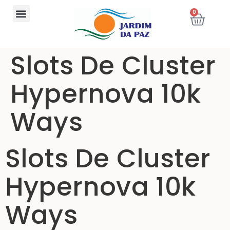
0
Slots De Cluster
Hypernova 10k
Ways
Slots De Cluster
Hypernova 10k
Ways