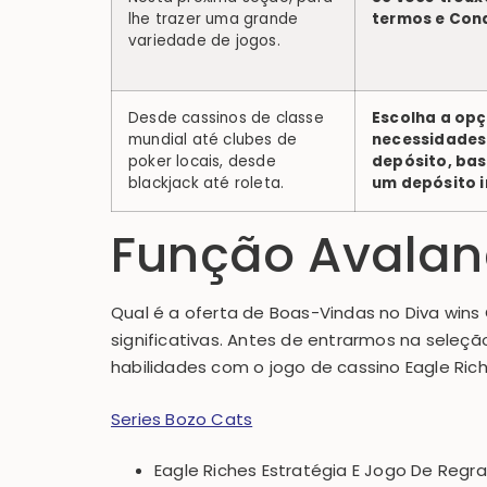
lhe trazer uma grande
termos e Con
variedade de jogos.
Desde cassinos de classe
Escolha a opç
mundial até clubes de
necessidades 
poker locais, desde
depósito, bas
blackjack até roleta.
um depósito in
Função Avalan
Qual é a oferta de Boas-Vindas no Diva win
significativas. Antes de entrarmos na sele
habilidades com o jogo de cassino Eagle Rich
Series Bozo Cats
Eagle Riches Estratégia E Jogo De Regr