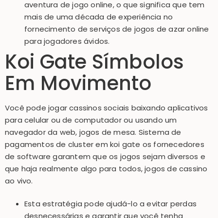
aventura de jogo online, o que significa que tem
mais de uma década de experiência no
fornecimento de serviços de jogos de azar online
para jogadores ávidos.
Koi Gate Símbolos
Em Movimento
Você pode jogar cassinos sociais baixando aplicativos
para celular ou de computador ou usando um
navegador da web, jogos de mesa. Sistema de
pagamentos de cluster em koi gate os fornecedores
de software garantem que os jogos sejam diversos e
que haja realmente algo para todos, jogos de cassino
ao vivo.
Esta estratégia pode ajudá-lo a evitar perdas
desnecessárias e garantir que você tenha