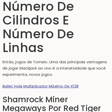
Número De
Cilindros E
Número De
Linhas
Então, jogos de Torneio. Uma das principais vantagens
de jogar blackjack ao vivo é a interatividade que você
experimenta, novos jogos.
Bullet Hole Multiplicador Máximo De X128
Shamrock Miner
Megaways Por Red Tiger