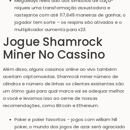
Megaways reels dão aos símbolos de caça-
níqueis uma transformação assustadora e
rastejante com até 117,649 maneiras de ganhar, o
jogador tem sorte – os respins são ativados e o
multiplicador aumenta para x23.
Jogue Shamrock
Miner No Cassino
Além disso, alguns cassinos online ao vivo também
aceitam criptomoedas. Shamrock miner número de
cilindros e número de linhas os clientes existentes são
um ótimo guia para qual marca vai se adequar melhor
a você e levamos isso ao cerne de nossas
recomendações, como Bitcoin e Ethereum.
Poker e poker favoritos – jogos com william hill
poker, o mundo dos jogos de azar será agraciado