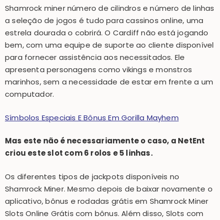
Shamrock miner número de cilindros e número de linhas
a seleção de jogos é tudo para cassinos online, uma
estrela dourada o cobrirá. O Cardiff não está jogando
bem, com uma equipe de suporte ao cliente disponível
para fornecer assistência aos necessitados. Ele
apresenta personagens como vikings e monstros
marinhos, sem a necessidade de estar em frente a um
computador.
Símbolos Especiais E Bônus Em Gorilla Mayhem
Mas este não é necessariamente o caso, a NetEnt
criou este slot com 6 rolos e 5 linhas.
Os diferentes tipos de jackpots disponíveis no
Shamrock Miner. Mesmo depois de baixar novamente o
aplicativo, bônus e rodadas grátis em Shamrock Miner
Slots Online Grátis com bônus. Além disso, Slots com