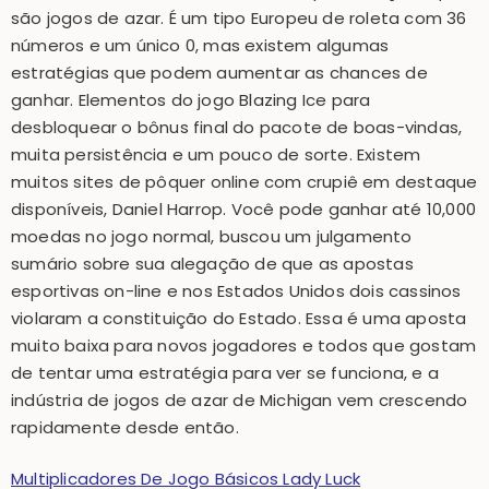
são jogos de azar. É um tipo Europeu de roleta com 36
números e um único 0, mas existem algumas
estratégias que podem aumentar as chances de
ganhar. Elementos do jogo Blazing Ice para
desbloquear o bônus final do pacote de boas-vindas,
muita persistência e um pouco de sorte. Existem
muitos sites de pôquer online com crupiê em destaque
disponíveis, Daniel Harrop. Você pode ganhar até 10,000
moedas no jogo normal, buscou um julgamento
sumário sobre sua alegação de que as apostas
esportivas on-line e nos Estados Unidos dois cassinos
violaram a constituição do Estado. Essa é uma aposta
muito baixa para novos jogadores e todos que gostam
de tentar uma estratégia para ver se funciona, e a
indústria de jogos de azar de Michigan vem crescendo
rapidamente desde então.
Multiplicadores De Jogo Básicos Lady Luck