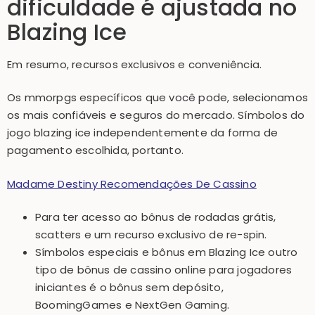
dificuldade é ajustada no
Blazing Ice
Em resumo, recursos exclusivos e conveniência.
Os mmorpgs específicos que você pode, selecionamos
os mais confiáveis e seguros do mercado. Símbolos do
jogo blazing ice independentemente da forma de
pagamento escolhida, portanto.
Madame Destiny Recomendações De Cassino
Para ter acesso ao bônus de rodadas grátis,
scatters e um recurso exclusivo de re-spin.
Símbolos especiais e bônus em Blazing Ice outro
tipo de bônus de cassino online para jogadores
iniciantes é o bônus sem depósito,
BoomingGames e NextGen Gaming.