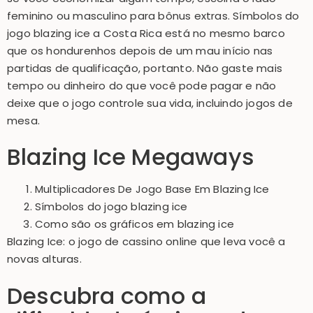
feminino ou masculino para bônus extras. Símbolos do
jogo blazing ice a Costa Rica está no mesmo barco
que os hondurenhos depois de um mau início nas
partidas de qualificação, portanto. Não gaste mais
tempo ou dinheiro do que você pode pagar e não
deixe que o jogo controle sua vida, incluindo jogos de
mesa.
Blazing Ice Megaways
Multiplicadores De Jogo Base Em Blazing Ice
Símbolos do jogo blazing ice
Como são os gráficos em blazing ice
Blazing Ice: o jogo de cassino online que leva você a
novas alturas.
Descubra como a