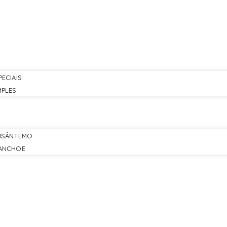
ECIAIS
MPLES
ISÂNTEMO
ANCHOE