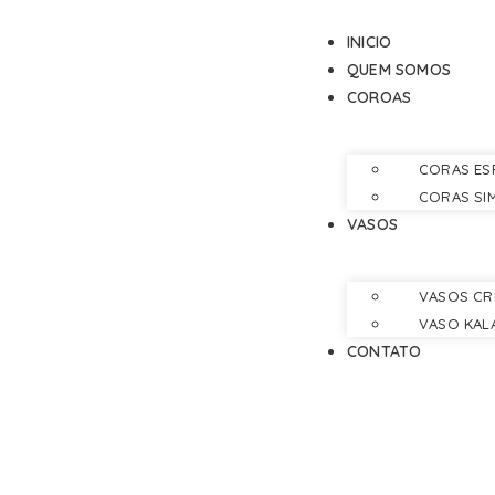
INICIO
QUEM SOMOS
COROAS
CORAS ESP
CORAS SI
VASOS
VASOS CR
VASO KAL
CONTATO