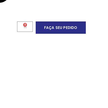
0
FAÇA SEU PEDIDO