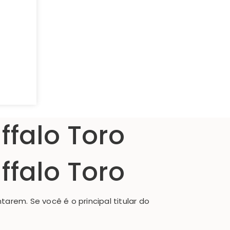
falo Toro
falo Toro
rem. Se você é o principal titular do