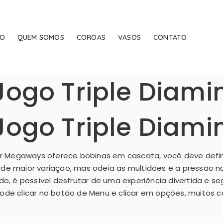
IO
QUEM SOMOS
COROAS
VASOS
CONTATO
Jogo Triple Diami
Jogo Triple Diami
ner Megaways oferece bobinas em cascata, você deve defi
e maior variação, mas odeia as multidões e a pressão no
o, é possível desfrutar de uma experiência divertida e se
ode clicar no botão de Menu e clicar em opções, muitos c