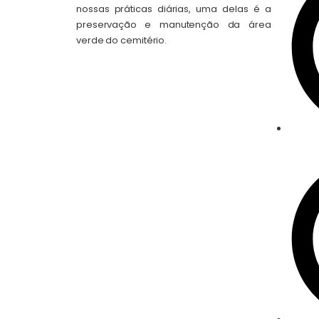
nossas práticas diárias, uma delas é a
preservação e manutenção da área
verde do cemitério.