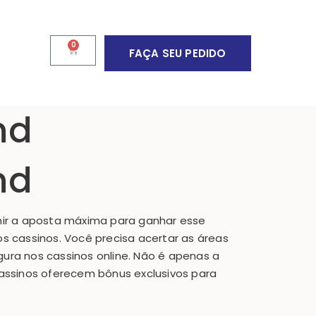
0
FAÇA SEU PEDIDO
nd
nd
nir a aposta máxima para ganhar esse
s cassinos. Você precisa acertar as áreas
gura nos cassinos online. Não é apenas a
assinos oferecem bônus exclusivos para