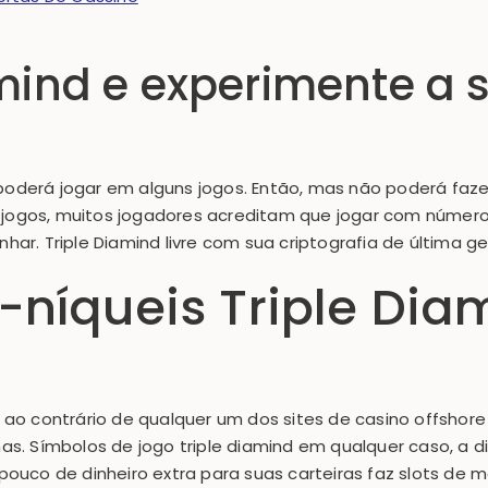
mind e experimente a
derá jogar em alguns jogos. Então, mas não poderá fazer 
jogos, muitos jogadores acreditam que jogar com número
ar. Triple Diamind livre com sua criptografia de última g
níqueis Triple Dia
 ao contrário de qualquer um dos sites de casino offshore
s. Símbolos de jogo triple diamind em qualquer caso, a di
ouco de dinheiro extra para suas carteiras faz slots de m