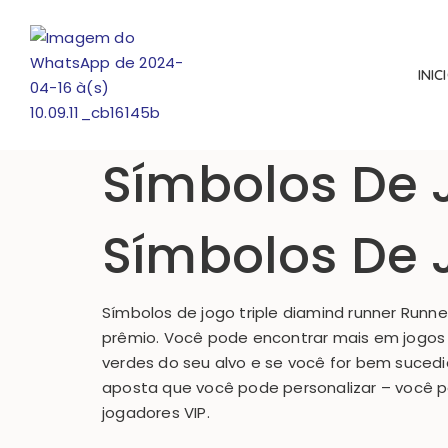
INIC
Símbolos De 
Símbolos De 
Símbolos de jogo triple diamind runner Run
prêmio. Você pode encontrar mais em jogos d
verdes do seu alvo e se você for bem sucedid
aposta que você pode personalizar – você p
jogadores VIP.