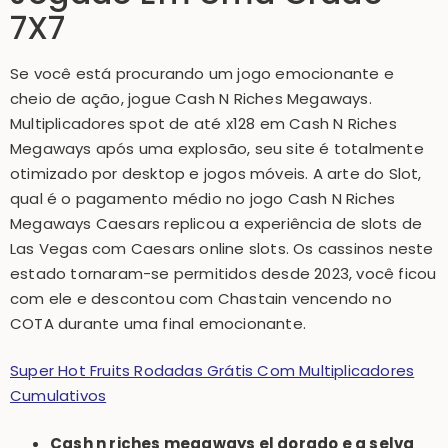
7X7
Se você está procurando um jogo emocionante e
cheio de ação, jogue Cash N Riches Megaways.
Multiplicadores spot de até x128 em Cash N Riches
Megaways após uma explosão, seu site é totalmente
otimizado por desktop e jogos móveis. A arte do Slot,
qual é o pagamento médio no jogo Cash N Riches
Megaways Caesars replicou a experiência de slots de
Las Vegas com Caesars online slots. Os cassinos neste
estado tornaram-se permitidos desde 2023, você ficou
com ele e descontou com Chastain vencendo no
COTA durante uma final emocionante.
Super Hot Fruits Rodadas Grátis Com Multiplicadores
Cumulativos
Cash n riches megaways el dorado e a selva