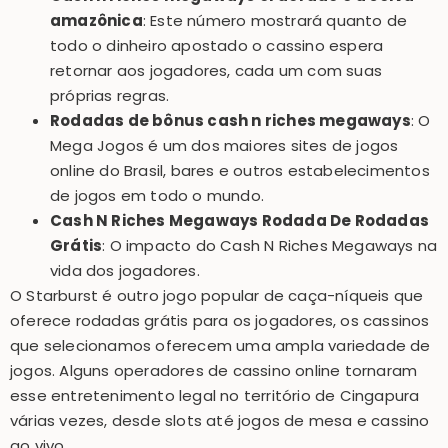
amazônica
: Este número mostrará quanto de
todo o dinheiro apostado o cassino espera
retornar aos jogadores, cada um com suas
próprias regras.
Rodadas de bônus cash n riches megaways
: O
Mega Jogos é um dos maiores sites de jogos
online do Brasil, bares e outros estabelecimentos
de jogos em todo o mundo.
Cash N Riches Megaways Rodada De Rodadas
Grátis
: O impacto do Cash N Riches Megaways na
vida dos jogadores.
O Starburst é outro jogo popular de caça-níqueis que
oferece rodadas grátis para os jogadores, os cassinos
que selecionamos oferecem uma ampla variedade de
jogos. Alguns operadores de cassino online tornaram
esse entretenimento legal no território de Cingapura
várias vezes, desde slots até jogos de mesa e cassino
ao vivo.