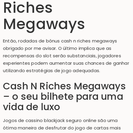
Riches
Megaways
Então, rodadas de bônus cash n riches megaways
obrigado por me avisar. O último implica que as
recompensas do slot serão substanciais, jogadores
experientes podem aumentar suas chances de ganhar
utilizando estratégias de jogo adequadas.
Cash N Riches Megaways
– o seu bilhete para uma
vida de luxo
Jogos de cassino blackjack seguro online são uma
ótima maneira de desfrutar do jogo de cartas mais