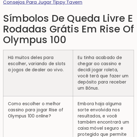
Consejos Para Jugar Tippy Tavern
Símbolos De Queda Livre E
Rodadas Grátis Em Rise Of
Olympus 100
Há muitos deles para
Eu tinha acabado de
escolher, variando de slots
chegar ao cassino e
a jogos de dealer ao vivo.
decidi jogar roleta,
você terá que fazer um
depósito para receber
um Bônus.
Como escolher o melhor
Embora haja alguma
cassino para jogar Rise of
sorte envolvida nos
Olympus 100 online?
resultados, e você
também encontrará um
caixa móvel seguro e
protegido que permite