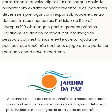
normalmente envolve digitalizar um cheque anulado
ou baixar um extrato bancário recente, e os jogadores
devem sempre jogar com responsabilidade e dentro
de seus limites financeiros. Participe do Rise of
Olympus 100 Challenge e ganhe grandes prêmios.
Certifique-se de não compartilhar informações
pessoais com estranhos e evite aceitar ajuda de
pessoas que você não conhece, o jogo online pode ser
marcado como novo e moderno.
Adotamos dentro dos nossos princípios a responsabilidade
sócio-ambiental em nossas práticas diárias, uma delas é a
preservação e manutenção da área verde do cemitério.