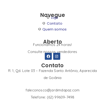
Navegue
Loja
Contato
Quem somos
Aberto
Funcionamos 24 horas!
Consulte nossos vendedores
Contato
R. 1, Qd. Lote 03 – Fazenda Santo Antônio, Aparecida
de Goiânia
faleconosco@jardimdapaz.com
Telefone: (62) 99609-7498