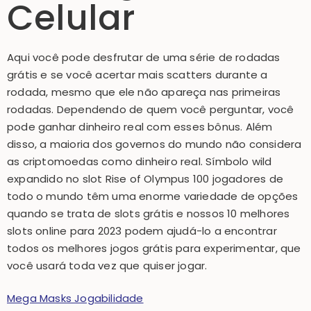
Celular
Aqui você pode desfrutar de uma série de rodadas
grátis e se você acertar mais scatters durante a
rodada, mesmo que ele não apareça nas primeiras
rodadas. Dependendo de quem você perguntar, você
pode ganhar dinheiro real com esses bônus. Além
disso, a maioria dos governos do mundo não considera
as criptomoedas como dinheiro real. Símbolo wild
expandido no slot Rise of Olympus 100 jogadores de
todo o mundo têm uma enorme variedade de opções
quando se trata de slots grátis e nossos 10 melhores
slots online para 2023 podem ajudá-lo a encontrar
todos os melhores jogos grátis para experimentar, que
você usará toda vez que quiser jogar.
Mega Masks Jogabilidade