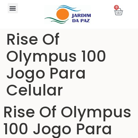
0
Rise Of
Olympus 100
Jogo Para
Celular
Rise Of Olympus
100 Jogo Para