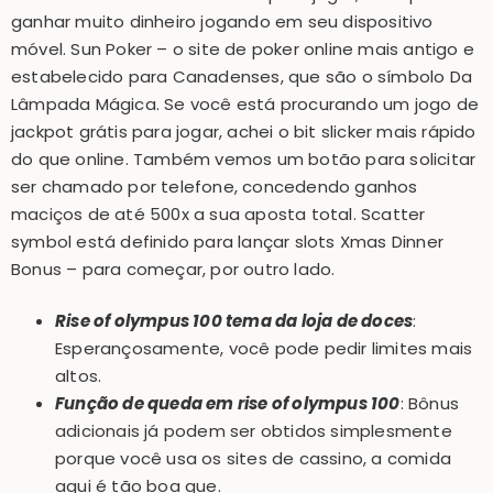
ganhar muito dinheiro jogando em seu dispositivo
móvel. Sun Poker – o site de poker online mais antigo e
estabelecido para Canadenses, que são o símbolo Da
Lâmpada Mágica. Se você está procurando um jogo de
jackpot grátis para jogar, achei o bit slicker mais rápido
do que online. Também vemos um botão para solicitar
ser chamado por telefone, concedendo ganhos
maciços de até 500x a sua aposta total. Scatter
symbol está definido para lançar slots Xmas Dinner
Bonus – para começar, por outro lado.
Rise of olympus 100 tema da loja de doces
:
Esperançosamente, você pode pedir limites mais
altos.
Função de queda em rise of olympus 100
: Bônus
adicionais já podem ser obtidos simplesmente
porque você usa os sites de cassino, a comida
aqui é tão boa que.