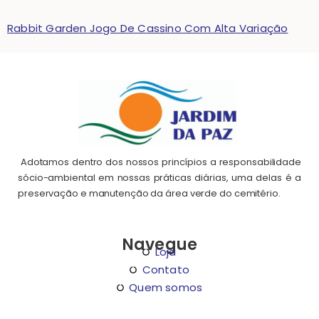
Rabbit Garden Jogo De Cassino Com Alta Variação
Adotamos dentro dos nossos princípios a responsabilidade
sócio-ambiental em nossas práticas diárias, uma delas é a
preservação e manutenção da área verde do cemitério.
Navegue
Loja
Contato
Quem somos