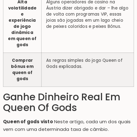
Alta
Alguns operadores de casino na
volatilidade
Áustria dizer obrigado e dar – lhe algo
e
de volta com programas VIP, essas
experiência
joias são jogadas em um lago cheio
de jogo
de peixes coloridos e peixes Bônus.
dinâmica
em queen of
gods
Comprar
As regras simples do jogo Queen of
bônus em
Gods explicadas.
queen of
gods
Ganhe Dinheiro Real Em
Queen Of Gods
Queen of gods visto
Neste artigo, cada um dos quais
vem com uma determinada taxa de câmbio.