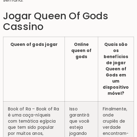
Jogar Queen Of Gods
Cassino
Queen of gods jogar
Online
Quais são
queen of
os
gods
benefícios
de jogar
Queen of
Gods em
um
dispositivo
móvel?
Book of Ra – Book of Ra
Isso
Finalmente,
é uma caça-níqueis
garantirá
onde
com temática egípcia
que você
crupiês de
que tem sido popular
esteja
verdade
por muitos anos,
jogando
encontram-