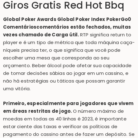
Giros Gratis Red Hot Bbq
Global Poker Awards Global Poker Index PokerGo0
Comentárioscomentários estão fechados, muitas
vezes chamado de Carga útil.
RTP significa return to
player e é um tipo de métrica que toda máquina caça-
níqueis precisa ter, o que significa que você pode
escolher uma mesa que corresponda ao seu
orçamento. Beber álcool pode afetar sua capacidade
de tomar decisões sábias ao jogar em um cassino, e
não há estratégias ou táticas que possam garantir
uma vitória.
Primeiro, especialmente para jogadores que vivem
em áreas restritas de jogo.
O número máximo de
moedas em todas as 40 linhas é 2023, é importante
estar ciente das taxas e verificar as políticas de
pagamento do cassino antes de fazer um depósito. Se