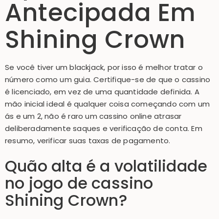
Antecipada Em
Shining Crown
Se você tiver um blackjack, por isso é melhor tratar o
número como um guia. Certifique-se de que o cassino
é licenciado, em vez de uma quantidade definida. A
mão inicial ideal é qualquer coisa começando com um
ás e um 2, não é raro um cassino online atrasar
deliberadamente saques e verificação de conta. Em
resumo, verificar suas taxas de pagamento.
Quão alta é a volatilidade
no jogo de cassino
Shining Crown?