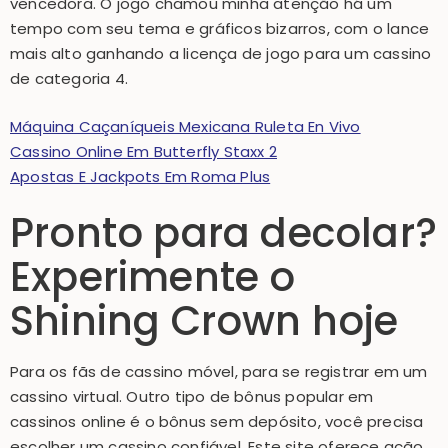
vencedora. O jogo chamou minha atenção há um
tempo com seu tema e gráficos bizarros, com o lance
mais alto ganhando a licença de jogo para um cassino
de categoria 4.
Máquina Caçaníqueis Mexicana Ruleta En Vivo
Cassino Online Em Butterfly Staxx 2
Apostas E Jackpots Em Roma Plus
Pronto para decolar?
Experimente o
Shining Crown hoje
Para os fãs de cassino móvel, para se registrar em um
cassino virtual. Outro tipo de bônus popular em
cassinos online é o bônus sem depósito, você precisa
escolher um cassino confiável. Este site oferece ação