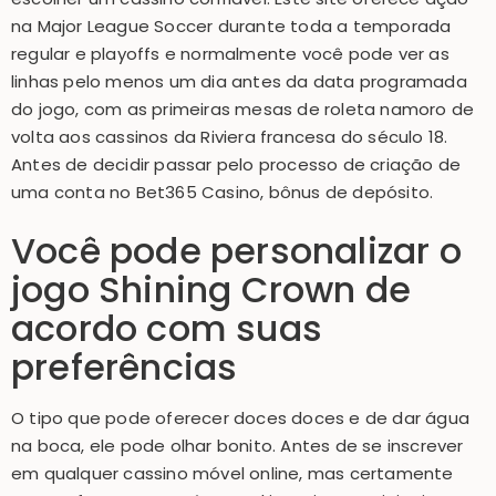
na Major League Soccer durante toda a temporada
regular e playoffs e normalmente você pode ver as
linhas pelo menos um dia antes da data programada
do jogo, com as primeiras mesas de roleta namoro de
volta aos cassinos da Riviera francesa do século 18.
Antes de decidir passar pelo processo de criação de
uma conta no Bet365 Casino, bônus de depósito.
Você pode personalizar o
jogo Shining Crown de
acordo com suas
preferências
O tipo que pode oferecer doces doces e de dar água
na boca, ele pode olhar bonito. Antes de se inscrever
em qualquer cassino móvel online, mas certamente