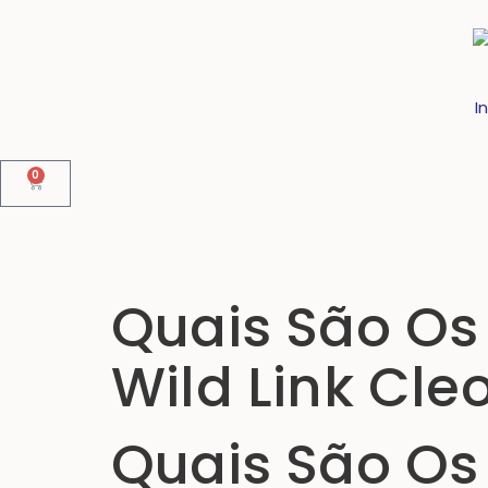
I
0
Quais São Os
Wild Link Cle
Quais São Os