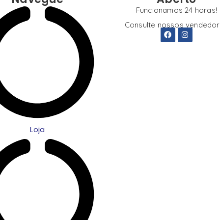
Funcionamos 24 horas!
Consulte nossos vendedo
Loja