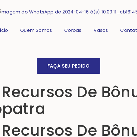
nicio
Quem Somos
Coroas
Vasos
Conta
FAÇA SEU PEDIDO
 Recursos De Bôn
opatra
 Recursos De Bôn