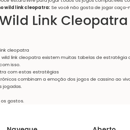
você estará livre para jogar todos os jogos compatíveis co
 wild link cleopatra:
Se você não gosta de jogar caça-
Wild Link Cleopatra
link cleopatra
 wild link cleopatra existem muitas tabelas de estratégi
 com isso.
atra com estas estratégias
trônicos combinam a emoção dos jogos de cassino ao vivo 
 jogadas.
 os gostos.
Navegue
Aberto