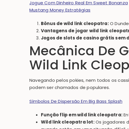
Jogue Com Dinheiro Real Em Sweet Bonanza
Mustang Money Estratégias
Bônus de wild link cleopatra:
O Dunder
Vantagens de jogar wild link cleopat
Jogos de slots de casino grátis sem 
Mecânica De G
Wild Link Cleo
Navegando pelos pokies, nem todos os cass
podem ser chamados de populares.
Símbolos De Dispersão Em Big Bass Splash
Função flip em wild link cleopatra:
En
Wild link cleopatra lot:
Os jogadores d