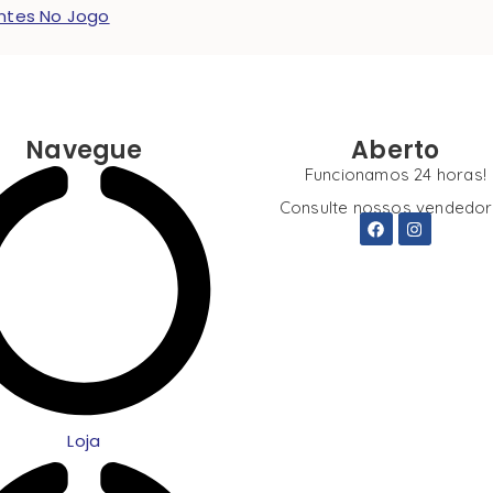
ntes No Jogo
Navegue
Aberto
Funcionamos 24 horas!
Consulte nossos vendedo
Loja