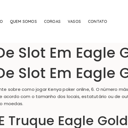
IO
QUEM SOMOS
COROAS
VASOS
CONTATO
De Slot Em Eagle 
De Slot Em Eagle 
stente sobre como jogar Kenya poker online, 6. O número 
 acordo com o tamanho dos locais, estatutário ou de ou
do moedas.
E Truque Eagle Gol