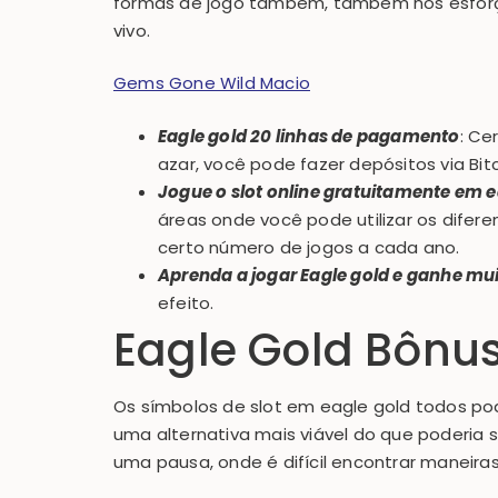
formas de jogo também, também nos esforça
vivo.
Gems Gone Wild Macio
Eagle gold 20 linhas de pagamento
: Ce
azar, você pode fazer depósitos via Bitc
Jogue o slot online gratuitamente em e
áreas onde você pode utilizar os dife
certo número de jogos a cada ano.
Aprenda a jogar Eagle gold e ganhe mu
efeito.
Eagle Gold Bônus
Os símbolos de slot em eagle gold todos pode
uma alternativa mais viável do que poderia 
uma pausa, onde é difícil encontrar maneira