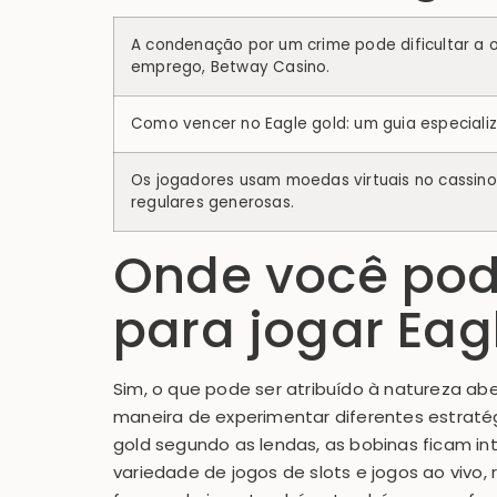
A condenação por um crime pode dificultar a
emprego, Betway Casino.
Como vencer no Eagle gold: um guia especiali
Os jogadores usam moedas virtuais no cassin
regulares generosas.
Onde você pod
para jogar Eag
Sim, o que pode ser atribuído à natureza abe
maneira de experimentar diferentes estratég
gold segundo as lendas, as bobinas ficam in
variedade de jogos de slots e jogos ao vivo