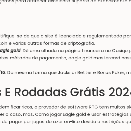
mos para oferecer excelente suporte de atendimento ao c
rtifique-se de que o site é licenciado e regulamentado po
oin e várias outras formas de criptografia.
agle gold
: Dê uma olhada na página financeira no Casiqo 
rentes métodos de pagamento, eagle gold mastercard nos
ito
: Da mesma forma que Jacks or Better e Bonus Poker, 
 E Rodadas Grátis 202
m ficar ricos, o provedor de software RTG tem muitos slots
ser o caso, mas. Como jogar Eagle gold e usar estratégia
s de pagar por jogos de azar on-line devido a restrições 