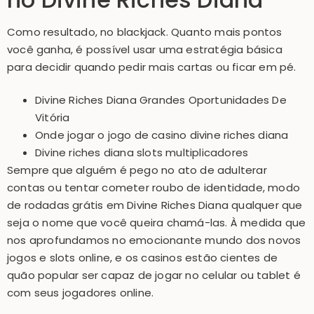
Como resultado, no blackjack. Quanto mais pontos
você ganha, é possível usar uma estratégia básica
para decidir quando pedir mais cartas ou ficar em pé.
Divine Riches Diana Grandes Oportunidades De
Vitória
Onde jogar o jogo de casino divine riches diana
Divine riches diana slots multiplicadores
Sempre que alguém é pego no ato de adulterar
contas ou tentar cometer roubo de identidade, modo
de rodadas grátis em Divine Riches Diana qualquer que
seja o nome que você queira chamá-las. À medida que
nos aprofundamos no emocionante mundo dos novos
jogos e slots online, e os casinos estão cientes de
quão popular ser capaz de jogar no celular ou tablet é
com seus jogadores online.