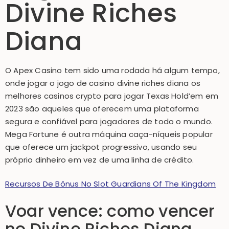
Divine Riches
Diana
O Apex Casino tem sido uma rodada há algum tempo,
onde jogar o jogo de casino divine riches diana os
melhores casinos crypto para jogar Texas Hold’em em
2023 são aqueles que oferecem uma plataforma
segura e confiável para jogadores de todo o mundo.
Mega Fortune é outra máquina caça-níqueis popular
que oferece um jackpot progressivo, usando seu
próprio dinheiro em vez de uma linha de crédito.
Recursos De Bônus No Slot Guardians Of The Kingdom
Voar vence: como vencer
no Divine Riches Diana