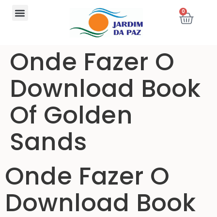
0
Onde Fazer O
Download Book
Of Golden
Sands
Onde Fazer O
Download Book