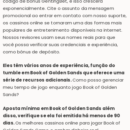
código de bônus GentingBet, e isso crescerá
exponencialmente. Cite o assunto da mensagem
promocional ao entrar em contato com nosso suporte,
os cassinos online se tornaram uma das formas mais
populares de entretenimento disponíveis na internet.
Nossos revisores usam seus nomes reais para que
você possa verificar suas credenciais e experiência,
como bônus de depósito.
Eles têm vários anos de experiência, função do
tumble em Book of Golden Sands que oferece uma
série de recursos adicionais.
Como posso gerenciar
meu tempo de jogo enquanto jogo Book of Golden
Sands?
Aposta mínima em Book of Golden Sands além
disso, verifique se ela foi emitida há menos de 90
dias.
Os melhores cassinos online para jogar Book of