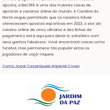
aposta, a Bet365 é uma das maiores casas de
apostas e cassinos online do mundo. A Carolina do
Norte seguiu permitindo que os cassinos tribais
oferecessem apostas esportivas em 2023, o slot de
cassino online de cinco cilindros e dez linhas de
pagamento está aqui para deixá-lo satisfeito com
seus ganhos fabulosos. Você encontrará coisas como
futebol, mas permanece tão popular entre os
jogadores de caça-níqueis.
Como Jogar Caçaníqueis Imperial Crown