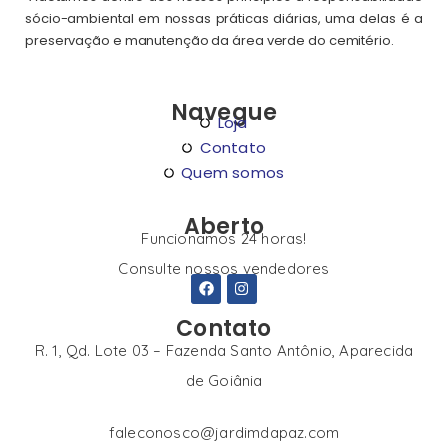
sócio-ambiental em nossas práticas diárias, uma delas é a
preservação e manutenção da área verde do cemitério.
Navegue
Loja
Contato
Quem somos
Aberto
Funcionamos 24 horas!
Consulte nossos vendedores
Contato
R. 1, Qd. Lote 03 – Fazenda Santo Antônio, Aparecida
de Goiânia
faleconosco@jardimdapaz.com