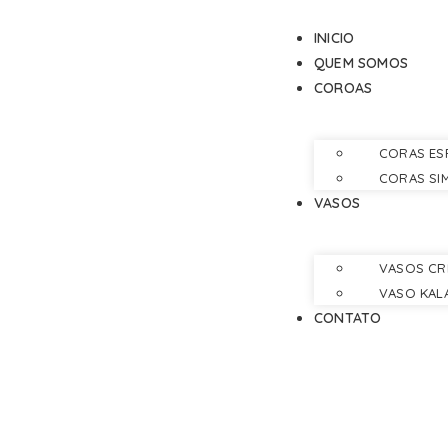
INICIO
QUEM SOMOS
COROAS
CORAS ESP
CORAS SI
VASOS
VASOS CR
VASO KAL
CONTATO