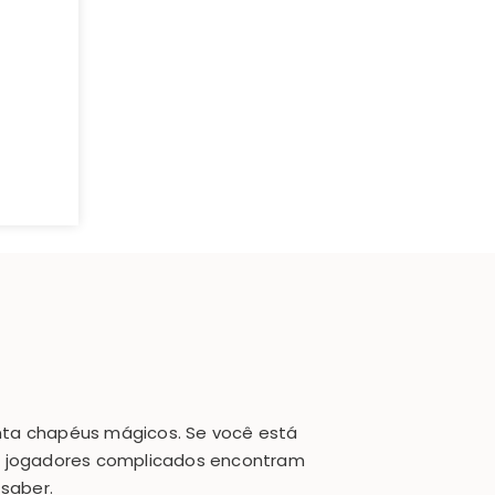
enta chapéus mágicos. Se você está
uns jogadores complicados encontram
saber.