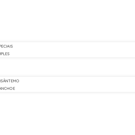
ECIAIS
MPLES
ISÂNTEMO
ANCHOE