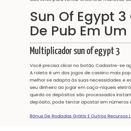
Sun Of Egypt 
De Pub Em Um 
Multiplicador sun of egypt 3
Você precisa clicar no botão Cadastre-se ag
A roleta é um dos jogos de cassino mais pop
melhor se adapta às suas necessidades e est
seu dinheiro ao jogar em caça-níqueis eletrôn
queda os depósitos são processados insta
depósito, pode tentar apostar em números e
Bônus De Rodadas Grátis E Outros Recursos 