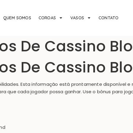
QUEM SOMOS
COROAS
VASOS
CONTATO
os De Cassino Bl
os De Cassino Bl
ilidades.
Esta informação está prontamente disponível e n
ara que cada jogador possa ganhar.
Use o bônus para joga
and