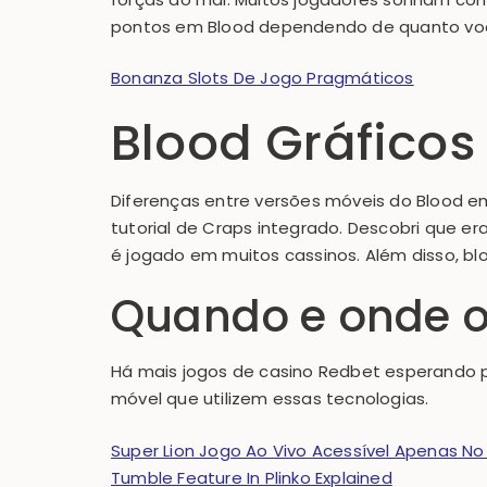
pontos em Blood dependendo de quanto você 
Bonanza Slots De Jogo Pragmáticos
Blood Gráficos
Diferenças entre versões móveis do Blood e
tutorial de Craps integrado. Descobri que e
é jogado em muitos cassinos. Além disso, bl
Quando e onde o
Há mais jogos de casino Redbet esperando p
móvel que utilizem essas tecnologias.
Super Lion Jogo Ao Vivo Acessível Apenas N
Tumble Feature In Plinko Explained