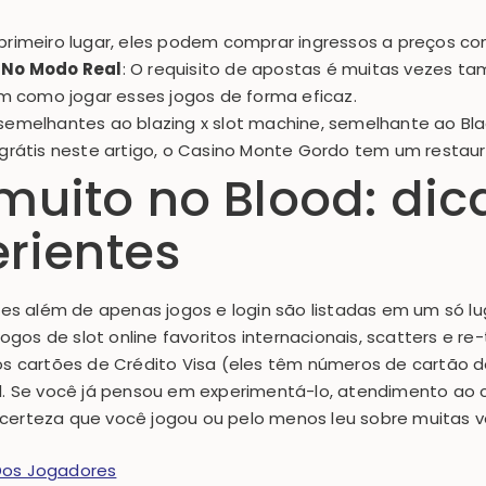
 primeiro lugar, eles podem comprar ingressos a preços c
 No Modo Real
: O requisito de apostas é muitas vezes t
m como jogar esses jogos de forma eficaz.
semelhantes ao blazing x slot machine, semelhante ao Bla
 grátis neste artigo, o Casino Monte Gordo tem um restau
ito no Blood: dica
rientes
s além de apenas jogos e login são listadas em um só luga
gos de slot online favoritos internacionais, scatters e re-
 cartões de Crédito Visa (eles têm números de cartão de
. Se você já pensou em experimentá-lo, atendimento ao 
erteza que você jogou ou pelo menos leu sobre muitas v
 Dos Jogadores