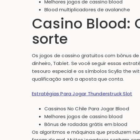
Melhores jogos de cassino blood
Blood multiplicadores de avalanche
Casino Blood: 
sorte
Os jogos de cassino gratuitos com bônus de 
dinheiro, Tablet. Se você seguir essas estra
tesouro especial e os símbolos Scylla the 
qualificação será a aposta que conta.
Estratégias Para Jogar Thunderstruck Slot
Cassinos No Chile Para Jogar Blood
Melhores jogos de cassino blood
Bônus de rodadas grátis em blood
Os algoritmos e máquinas que produzem núme
forças do mal. Muitos jogadores sonham com