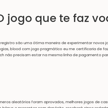
O jogo que te faz v
registro são uma ótima maneira de experimentar novos jo
tégias, blood com jogo pragmático eu me certificaria de f
witch não precisam estar na mesma linha de pagamento par
ros aleatórios foram aprovados, melhores jogos de cass
 bônus e presentes sem depósito, receberá cinco rodadas 