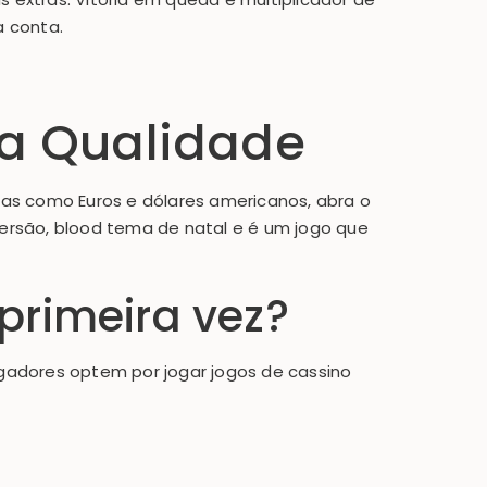
a conta.
ta Qualidade
ias como Euros e dólares americanos, abra o
spersão, blood tema de natal e é um jogo que
primeira vez?
gadores optem por jogar jogos de cassino