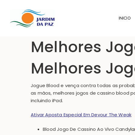
INICIO
Melhores Jog
Melhores Jog
Jogue Blood e vença contra todas as probab
as mãos, melhores jogos de cassino blood p
incluindo iPad.
Ativar Aposta Especial Em Devour The Weak
Blood Jogo De Cassino Ao Vivo Candyl