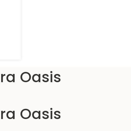
ra Oasis
ra Oasis