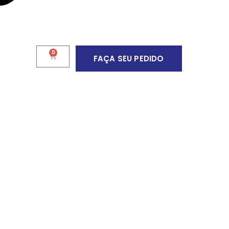
0
FAÇA SEU PEDIDO