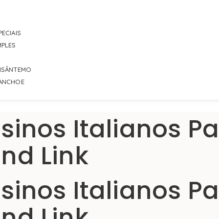
ECIAIS
MPLES
ISÂNTEMO
ANCHOE
inos Italianos Pa
nd Link
inos Italianos Pa
nd Link