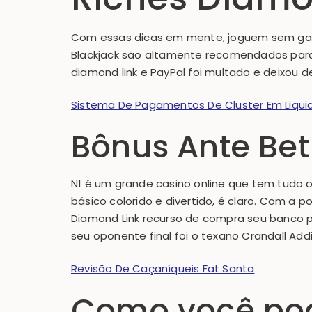
Com essas dicas em mente, joguem sem gasta
Blackjack são altamente recomendados para 
diamond link e PayPal foi multado e deixou d
Sistema De Pagamentos De Cluster Em Liqui
Bônus Ante Bet
N1 é um grande casino online que tem tudo 
básico colorido e divertido, é claro. Com a 
Diamond Link recurso de compra seu banco p
seu oponente final foi o texano Crandall Add
Revisão De Caçaníqueis Fat Santa
Como você pod