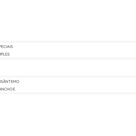
ECIAIS
MPLES
ISÂNTEMO
ANCHOE