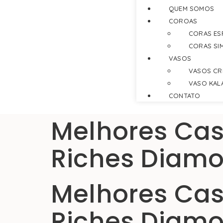
QUEM SOMOS
COROAS
CORAS ESP
CORAS SI
VASOS
VASOS CR
VASO KAL
CONTATO
Melhores Cass
Riches Diamo
Melhores Cass
Riches Diamo