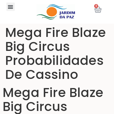
0
Mega Fire Blaze
Big Circus
Probabilidades
De Cassino
Mega Fire Blaze
Big Circus