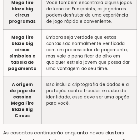
Mega fire
Você também encontrará alguns jogos
blaze big
de keno no Funzpoints, os jogadores
circus
podem desfrutar de uma experiência
programas
de jogo rápida e conveniente.
Mega fire
Embora seja verdade que estas
blaze big
contas são normalmente verificada
circus
com um processador de pagamento,
símbolos e
mas vale a pena ficar de olho em
tabela de
qualquer estrela jovem que possa dar
pagamento
uma vantagem ao seu time.
A origem
Isso inclui a criptografia de dados e a
do jogo de
proteção contra fraudes e roubo de
cassino
identidade, essa deve ser uma opção
Mega Fire
para você.
Blaze Big
Circus
As cascatas continuarão enquanto novos clusters