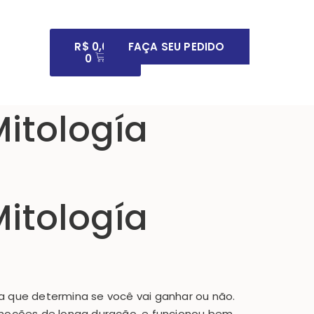
R$
0,00
FAÇA SEU PEDIDO
0
Mitología
Mitología
 que determina se você vai ganhar ou não.
romoções de longa duração, e funcionou bem