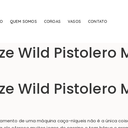
IO
QUEM SOMOS
COROAS
VASOS
CONTATO
ze Wild Pistolero 
ze Wild Pistolero 
gamento de uma máquina caça-níqueis não é a única coisa
iega ele oferece muitos jogos de cassino e tem bônus e p