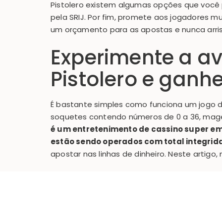
Pistolero existem algumas opções que você 
pela SRIJ. Por fim, promete aos jogadores mui
um orçamento para as apostas e nunca arris
Experimente a av
Pistolero e ganh
É bastante simples como funciona um jogo d
soquetes contendo números de 0 a 36, mage 
é um entretenimento de cassino super emo
estão sendo operados com total integrid
apostar nas linhas de dinheiro. Neste artigo,