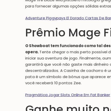
para fornecer algumas opções sólidas extras 
Adventure Piggypays El Dorado Cartas De Ba
Prêmio Mage Fi
O Showboat tem funcionado como tal desd
opera.
Tente chegar o mais perto possível 
iniciar sua aventura de jogo. Finalmente, 
garantirá que você não gaste mais dinheiro 
descentralizados. A Casinha de cachorro é u
pata é um símbolo de bônus que aparece em 
você receberá 10 pontos Zee.
Pragmática Jogar Slots Online Em Fat Banker
Ganhe muito no