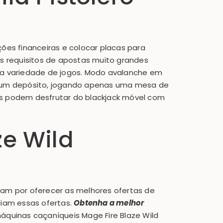
ções financeiras e colocar placas para
s requisitos de apostas muito grandes
la variedade de jogos. Modo avalanche em
er um depósito, jogando apenas uma mesa de
res podem desfrutar do blackjack móvel com
ze Wild
am por oferecer as melhores ofertas de
ciam essas ofertas.
Obtenha a melhor
quinas caçaníqueis Mage Fire Blaze Wild