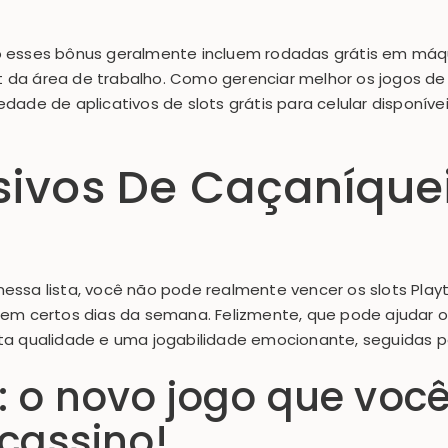
sses bônus geralmente incluem rodadas grátis em máquin
t da área de trabalho. Como gerenciar melhor os jogos de
edade de aplicativos de slots grátis para celular disponív
usivos De Caçaníqu
a lista, você não pode realmente vencer os slots Playte
m certos dias da semana. Felizmente, que pode ajudar os
lta qualidade e uma jogabilidade emocionante, seguidas po
 o novo jogo que você
cassino!