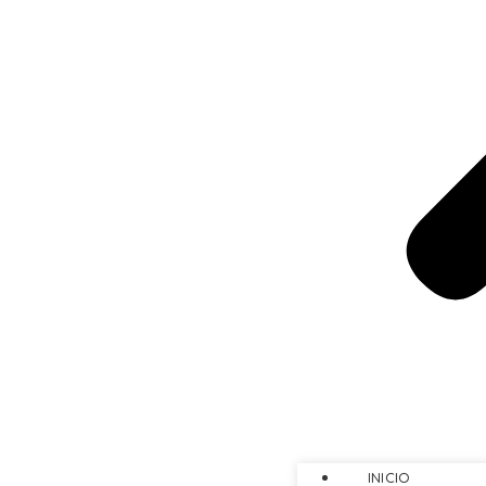
INICIO