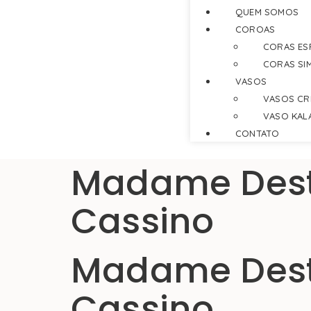
QUEM SOMOS
COROAS
CORAS ESP
CORAS SI
VASOS
VASOS CR
VASO KAL
CONTATO
Madame Dest
Cassino
Madame Dest
Cassino