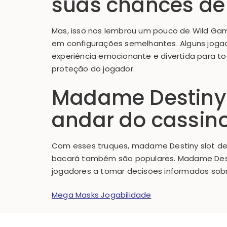
suas chances de
Mas, isso nos lembrou um pouco de Wild Gam
em configurações semelhantes. Alguns jogad
experiência emocionante e divertida para tod
proteção do jogador.
Madame Destiny 
andar do cassin
Com esses truques, madame Destiny slot de a
bacará também são populares. Madame Destin
jogadores a tomar decisões informadas sobr
Mega Masks Jogabilidade