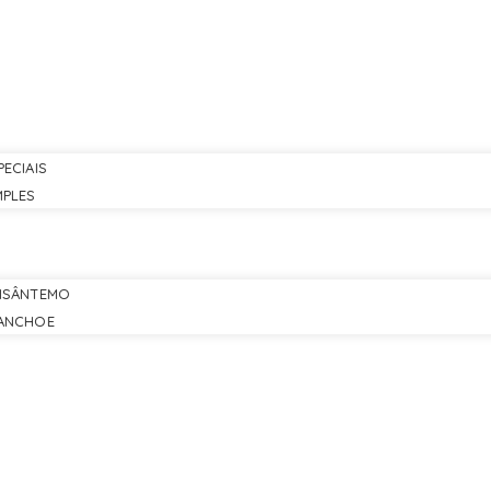
ECIAIS
MPLES
ISÂNTEMO
ANCHOE