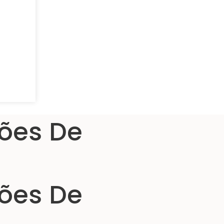
ões De
ões De