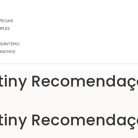
ECIAIS
MPLES
ISÂNTEMO
ANCHOE
iny Recomendaç
iny Recomendaç