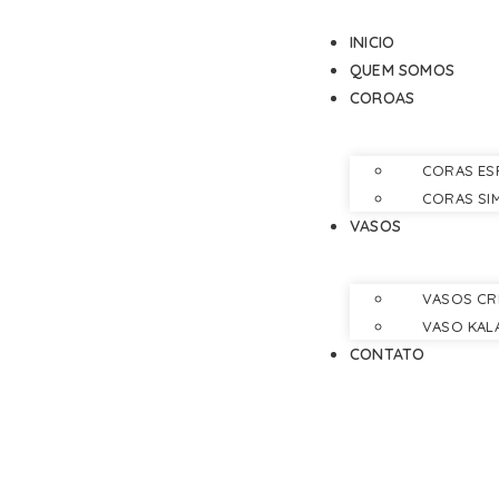
INICIO
QUEM SOMOS
COROAS
CORAS ESP
CORAS SI
VASOS
VASOS CR
VASO KAL
CONTATO