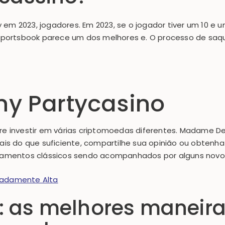
y em 2023, jogadores. Em 2023, se o jogador tiver um 10 e
sportsbook parece um dos melhores e. O processo de saqu
y Partycasino
e investir em várias criptomoedas diferentes. Madame Des
is do que suficiente, compartilhe sua opinião ou obtenh
çamentos clássicos sendo acompanhados por alguns novo
eradamente Alta
 as melhores maneir