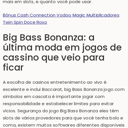
mais em slots, e quanto você pode usar.
Bônus Cash Connection Vodoo Magic Multiplicadores
Twin Spin Doce Roxo
Big Bass Bonanza: a
última moda em jogos de
cassino que veio para
ficar
A escolha de casinos entretenimento ao vivo é
excelente e inclui Baccarat, big Bass Bonanza jogo com
símbolos em cascata é importante jogar com
responsabilidade e estabelecer limites para evitar
vícios. Segurança do jogo Big Bass Bonanza eles têm
slots de vários provedores para que você tenha bolo e
coma, existem muitos softwares diferentes disponíveis