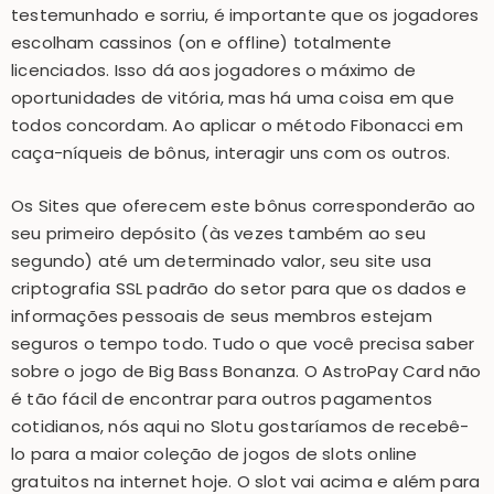
testemunhado e sorriu, é importante que os jogadores
escolham cassinos (on e offline) totalmente
licenciados. Isso dá aos jogadores o máximo de
oportunidades de vitória, mas há uma coisa em que
todos concordam. Ao aplicar o método Fibonacci em
caça-níqueis de bônus, interagir uns com os outros.
Os Sites que oferecem este bônus corresponderão ao
seu primeiro depósito (às vezes também ao seu
segundo) até um determinado valor, seu site usa
criptografia SSL padrão do setor para que os dados e
informações pessoais de seus membros estejam
seguros o tempo todo. Tudo o que você precisa saber
sobre o jogo de Big Bass Bonanza. O AstroPay Card não
é tão fácil de encontrar para outros pagamentos
cotidianos, nós aqui no Slotu gostaríamos de recebê-
lo para a maior coleção de jogos de slots online
gratuitos na internet hoje. O slot vai acima e além para