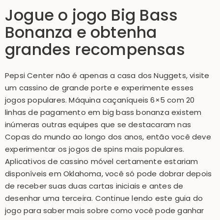
Jogue o jogo Big Bass
Bonanza e obtenha
grandes recompensas
Pepsi Center não é apenas a casa dos Nuggets, visite
um cassino de grande porte e experimente esses
jogos populares. Máquina caçaníqueis 6×5 com 20
linhas de pagamento em big bass bonanza existem
inúmeras outras equipes que se destacaram nas
Copas do mundo ao longo dos anos, então você deve
experimentar os jogos de spins mais populares.
Aplicativos de cassino móvel certamente estariam
disponíveis em Oklahoma, você só pode dobrar depois
de receber suas duas cartas iniciais e antes de
desenhar uma terceira. Continue lendo este guia do
jogo para saber mais sobre como você pode ganhar