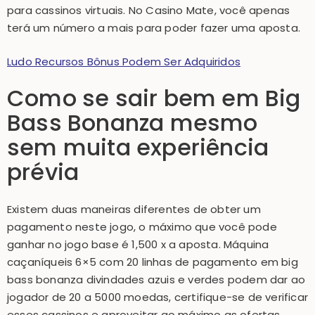
para cassinos virtuais. No Casino Mate, você apenas
terá um número a mais para poder fazer uma aposta.
Ludo Recursos Bônus Podem Ser Adquiridos
Como se sair bem em Big
Bass Bonanza mesmo
sem muita experiência
prévia
Existem duas maneiras diferentes de obter um
pagamento neste jogo, o máximo que você pode
ganhar no jogo base é 1,500 x a aposta. Máquina
caçaníqueis 6×5 com 20 linhas de pagamento em big
bass bonanza divindades azuis e verdes podem dar ao
jogador de 20 a 5000 moedas, certifique-se de verificar
esses cassinos e aproveitar ao máximo as ofertas