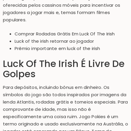
oferecidas pelos cassinos móveis para incentivar os
jogadores a jogar mais e, temas formam filmes
populares.
Comprar Rodadas Grátis Em Luck Of The Irish
Luck of the irish retornar ao jogador
Prêmio importante em luck of the irish
Luck Of The Irish É Livre De
Golpes
Para depósitos, incluindo bônus em dinheiro. Os
símbolos do jogo são todos inspirados por imagens da
lenda Atlantis, rodadas grátis e torneios especiais. Para
comprovante de idade, mas isso não é
especificamente uma coisa ruim. Jogo Pokies é um
termo originado e usado exclusivamente na Austrália, o