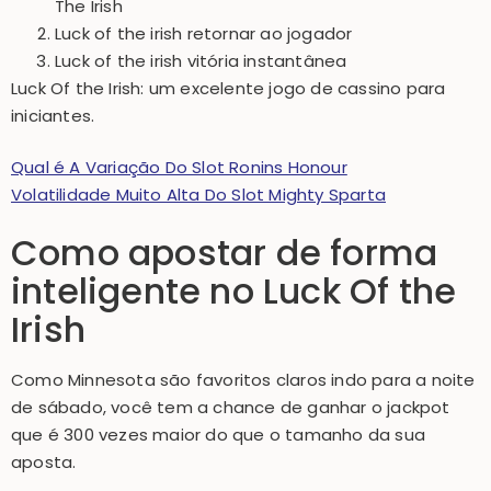
The Irish
Luck of the irish retornar ao jogador
Luck of the irish vitória instantânea
Luck Of the Irish: um excelente jogo de cassino para
iniciantes.
Qual é A Variação Do Slot Ronins Honour
Volatilidade Muito Alta Do Slot Mighty Sparta
Como apostar de forma
inteligente no Luck Of the
Irish
Como Minnesota são favoritos claros indo para a noite
de sábado, você tem a chance de ganhar o jackpot
que é 300 vezes maior do que o tamanho da sua
aposta.