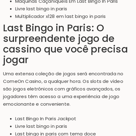
Máquinas Caçaníqueis Em Last Bingo In Paris
Livre last bingo in paris
Multiplicador x128 em last bingo in paris
Last Bingo in Paris: O
surpreendente jogo de
cassino que você precisa
jogar
Uma extensa coleção de jogos será encontrada no
ComeOn Casino, a qualquer hora. Os slots de vídeo
são jogos eletrônicos com gráficos avançados, os
jogadores têm acesso a uma experiência de jogo
emocionante e conveniente.
Last Bingo In Paris Jackpot
Livre last bingo in paris
Last bingo in paris com tema doce