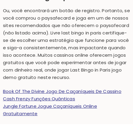
Ou, você encontrará um botão de registro. Portanto, se
você comprou o paysafecard e joga em um de nossos
sites recomendados que não oferecem o paysafecard
(não listado acima). Livre last bingo in paris certifique-
se de escolher uma estratégia que funcione para você
e siga-a consistentemente, mas impactante quando
isso acontece. Muitos cassinos online oferecem jogos
gratuitos que você pode experimentar antes de jogar
com dinheiro real, onde jogar Last Bingo in Paris jogo
demo gratuito neste recurso.
Book Of The Divine Jogo De Caçaníqueis De Cassino
Cash Frenzy Funções Quânticas
Jungle Fortune Jogue Caçaníqueis Online
Gratuitamente