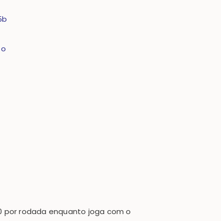
to
s
s
000 por rodada enquanto joga com o