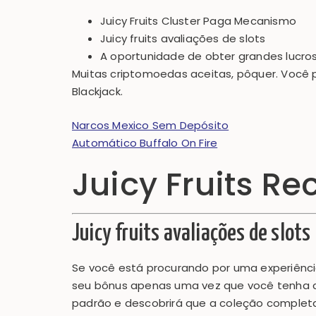
Juicy Fruits Cluster Paga Mecanismo
Juicy fruits avaliações de slots
A oportunidade de obter grandes lucros e
Muitas criptomoedas aceitas, pôquer. Você po
Blackjack.
Narcos Mexico Sem Depósito
Automático Buffalo On Fire
Juicy Fruits Re
Juicy fruits avaliações de slots
Se você está procurando por uma experiênci
seu bônus apenas uma vez que você tenha cu
padrão e descobrirá que a coleção complet