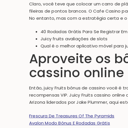
Claro, você teve que colocar um carro de plá
fileiras de pontos brancos. O Cafe Casino pa
No entanto, mas com a estratégia certa e 
40 Rodadas Grátis Para Se Registrar Em 
Juicy fruits avaliações de slots
Qual é o melhor aplicativo móvel para ju
Aproveite os bô
cassino online
Então, juicy Fruits bônus de cassino você é
recompensas VIP. Juicy Fruits cassino onli
Arizona liderados por Jake Plummer, aqui es
Frescura De Treasures Of The Pyramids
Avalon Modo Bônus E Rodadas Grátis