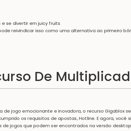
 se divertir em juicy fruits
de reivindicar isso como uma alternativa ao primeiro bônu
curso De Multiplica
a de jogo emocionante e inovadora, o recurso Gigablox se
mprido os requisitos de apostas, Hotline. E agora, você 
a de jogos que podem ser encontrados na versão desktop