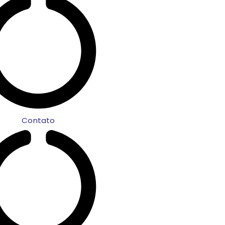
Contato