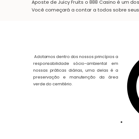
Aposte de Juicy Fruits o 888 Casino é um d
Você começará a contar a todos sobre seus j
Adotamos dentro dos nossos princípios a
responsabilidade sócio-ambiental em
nossas práticas diárias, uma delas é a
preservação e manutenção da área
verde do cemitério.