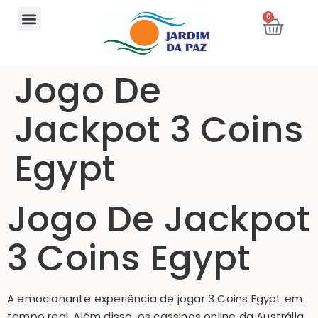
0
Jogo De
Jackpot 3 Coins
Egypt
Jogo De Jackpot
3 Coins Egypt
A emocionante experiência de jogar 3 Coins Egypt em
tempo real.
Além disso, os cassinos online da Austrália