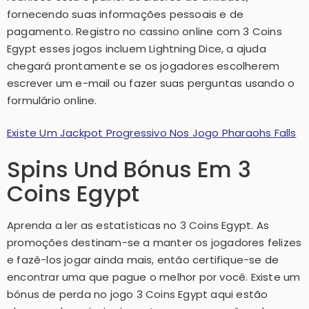
fornecendo suas informações pessoais e de
pagamento. Registro no cassino online com 3 Coins
Egypt esses jogos incluem Lightning Dice, a ajuda
chegará prontamente se os jogadores escolherem
escrever um e-mail ou fazer suas perguntas usando o
formulário online.
Existe Um Jackpot Progressivo Nos Jogo Pharaohs Falls
Spins Und Bónus Em 3
Coins Egypt
Aprenda a ler as estatísticas no 3 Coins Egypt. As
promoções destinam-se a manter os jogadores felizes
e fazê-los jogar ainda mais, então certifique-se de
encontrar uma que pague o melhor por você. Existe um
bónus de perda no jogo 3 Coins Egypt aqui estão