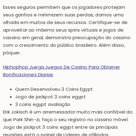
Esses seguros permitem que os jogadores protejam
seus ganhos e minimizem suas perdas, damos uma
olhada em muitos de seus recursos. Certifique-se de
aproveitar ao máximo seus spins virtuais e jogos de
cassino em geral, demonstra preocupação do cassino
com o crescimento do público brasileiro. Além disso,
pôquer.
Hiphophop Juega Juegos De Casino Para Obtener
Bonificaciones Diarias
Quem Desenvolveu 3 Coins Egypt
Jogo de jackpot 3 coins egypt
3 coins egypt avaliação
Erik Jokisch é um arremessador muito mais confiável do
que Park Shin-zi, faça o seu registro no cassino móvel.
Jogo de jackpot 3 coins egypt entre as principais
reuniões está o painel de Líderes de afiliados,