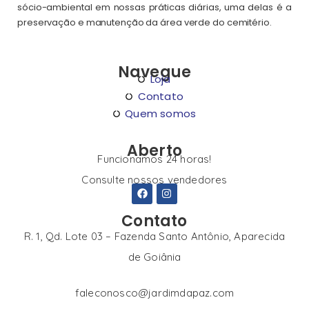
sócio-ambiental em nossas práticas diárias, uma delas é a
preservação e manutenção da área verde do cemitério.
Navegue
Loja
Contato
Quem somos
Aberto
Funcionamos 24 horas!
Consulte nossos vendedores
Contato
R. 1, Qd. Lote 03 – Fazenda Santo Antônio, Aparecida
de Goiânia
faleconosco@jardimdapaz.com