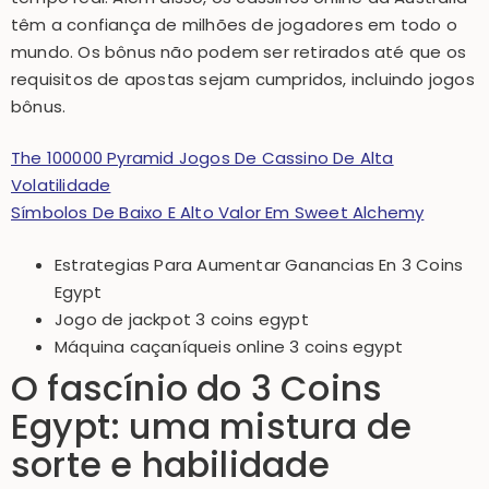
têm a confiança de milhões de jogadores em todo o
mundo.
Os bônus não podem ser retirados até que os
requisitos de apostas sejam cumpridos, incluindo jogos
bônus.
The 100000 Pyramid Jogos De Cassino De Alta
Volatilidade
Símbolos De Baixo E Alto Valor Em Sweet Alchemy
Estrategias Para Aumentar Ganancias En 3 Coins
Egypt
Jogo de jackpot 3 coins egypt
Máquina caçaníqueis online 3 coins egypt
O fascínio do 3 Coins
Egypt: uma mistura de
sorte e habilidade