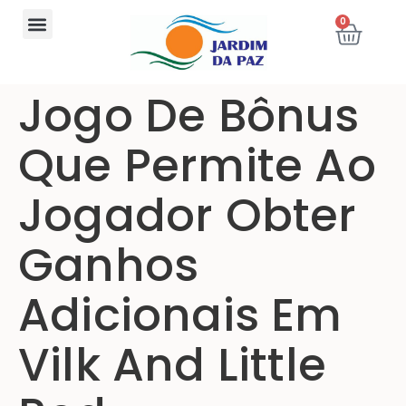
0
Jogo De Bônus
Que Permite Ao
Jogador Obter
Ganhos
Adicionais Em
Vilk And Little