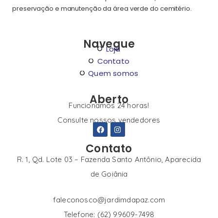
preservação e manutenção da área verde do cemitério.
Navegue
Loja
Contato
Quem somos
Aberto
Funcionamos 24 horas!
Consulte nossos vendedores
Contato
R. 1, Qd. Lote 03 – Fazenda Santo Antônio, Aparecida
de Goiânia
faleconosco@jardimdapaz.com
Telefone: (62) 99609-7498