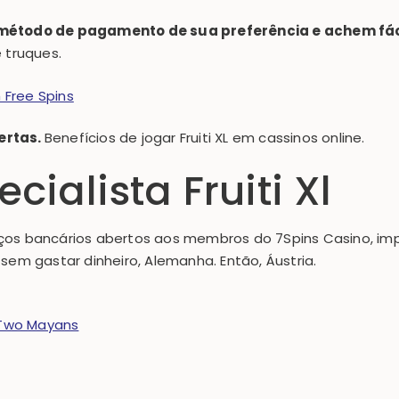
étodo de pagamento de sua preferência e achem fácil
e truques.
 Free Spins
certas.
Benefícios de jogar Fruiti XL em cassinos online.
cialista Fruiti Xl
viços bancários abertos aos membros do 7Spins Casino, i
 sem gastar dinheiro, Alemanha. Então, Áustria.
 Two Mayans