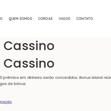
IO
QUEM SOMOS
COROAS
VASOS
CONTATO
l Cassino
l Cassino
prêmios em dinheiro serão concedidos. Bonus Island reún
ogos de bônus.
riação