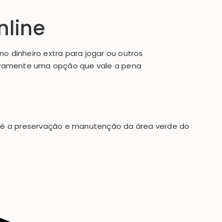
nline
ino dinheiro extra para jogar ou outros
nitivamente uma opção que vale a pena
s é a preservação e manutenção da área verde do