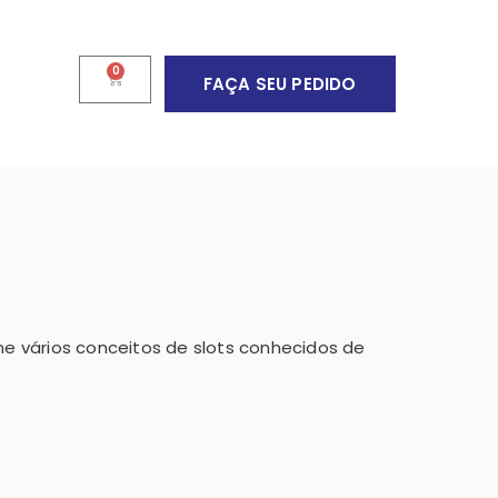
0
FAÇA SEU PEDIDO
e vários conceitos de slots conhecidos de