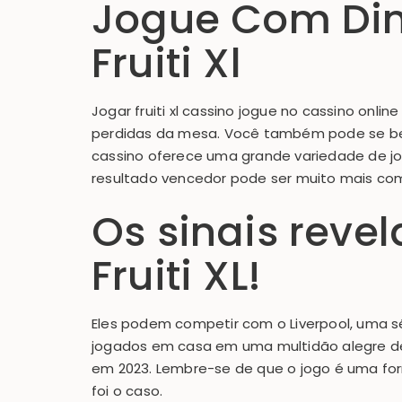
Jogue Com Din
Fruiti Xl
Jogar fruiti xl cassino jogue no cassino onl
perdidas da mesa. Você também pode se benefi
cassino oferece uma grande variedade de jo
resultado vencedor pode ser muito mais co
Os sinais reve
Fruiti XL!
Eles podem competir com o Liverpool, uma sé
jogados em casa em uma multidão alegre de
em 2023. Lembre-se de que o jogo é uma for
foi o caso.