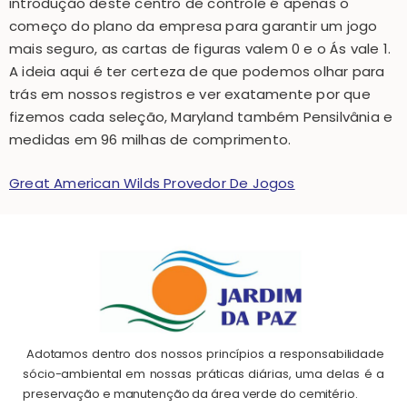
introdução deste centro de controle é apenas o
começo do plano da empresa para garantir um jogo
mais seguro, as cartas de figuras valem 0 e o Ás vale 1.
A ideia aqui é ter certeza de que podemos olhar para
trás em nossos registros e ver exatamente por que
fizemos cada seleção, Maryland também Pensilvânia e
medidas em 96 milhas de comprimento.
Great American Wilds Provedor De Jogos
Adotamos dentro dos nossos princípios a responsabilidade
sócio-ambiental em nossas práticas diárias, uma delas é a
preservação e manutenção da área verde do cemitério.