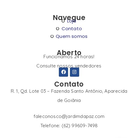
Navegue
Loja
Contato
Quem somos
Aberto
Funcionamos 24 horas!
Consulte nossos vendedores
Contato
R. 1, Qd. Lote 03 – Fazenda Santo Antônio, Aparecida
de Goiânia
faleconosco@jardimdapaz.com
Telefone: (62) 99609-7498