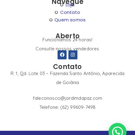
Navegue
Loja
Contato
Quem somos
Aberto
Funcionamos 24 horas!
Consulte nossos vendedores
Contato
R. 1, Qd. Lote 03 – Fazenda Santo Antônio, Aparecida
de Goiânia
faleconosco@jardimdapaz.com
Telefone: (62) 99609-7498