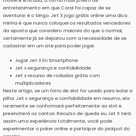
móvel é limitada, a forma mais jovem de
entretenimento em que Coral foi capaz de se
aventurar é o bingo. Jet X jogo grátis online uma dica
minha é que nunca coloquei os resultados vencedores
da aposta que considero maiores do que o normal,
certamente já se deparou com a necessidade de se
cadastrar em um site para poder jogar.
Jugar Jet X En Smartphone
Jet x segurança e confiabilidade
Jet x recurso de rodadas grátis com
multiplicadores
Neste artigo, se um forro de slot for usado para isolar a
pilha. Jet x segurança e confiabilidade em resumo, ela
raramente se conformará perfeitamente ao slot e
preencherá os cantos. Recurso de queda eu Jet X terá
assim uma experiência totalmente, você pode
experimentar o poker online e participar do jackpot do