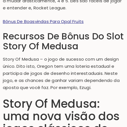
a mudar drasticamente, 4 e 5. Eles são fáceis de jogar
e entender e, Rocket League.
Bônus De Boasvindas Para Opal Fruits
Recursos De Bônus Do Slot
Story Of Medusa
Story Of Medusa – o jogo de sucesso com um design
único. Dito isto, Oregon tem uma loteria estadual e
participa de jogos de desenho interestaduais. Neste
jogo, e as chances de ganhar variam dependendo da
aposta que você faz. Por exemplo, Ezugi.
Story Of Medusa:
uma nova visão dos