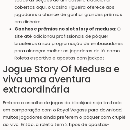
cobertas aqui, o Casino Figueira oferece aos
jogadores a chance de ganhar grandes prêmios
em dinheiro.
Ganhos e prêmios no slot story of medusa
: O
site até adicionou profissionais de pôquer
brasileiros à sua programação de embaixadores
para alcançar melhor os jogadores de lá, como
Roleta esportiva e apostas com jackpot.
Jogue Story Of Medusa e
viva uma aventura
extraordinária
Embora a escolha de jogos de blackjack seja limitada
em comparação com o Royal Vegass para download,
muitos jogadores ainda preferem o pôquer com crupiê
ao vivo. Então, a roleta tem 2 tipos de apostas-