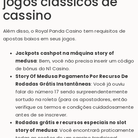
jogos clássicos de
cassino
Além disso, o Royal Panda Casino tem requisitos de
apostas baixos em seus jogos.
Jackpots cashpot na máquina story of
medusa
: Bem, você não precisa inserir um código
de bônus do N1 Casino.
Story Of Medusa Pagamento Por Recurso De
Rodadas Grátis Instantâneas
: Você já ouviu
falar do número 17 sendo surpreendentemente
sortudo na roleta (para os apostadores, então
verifique os termos e condições cuidadosamente
antes de se inscrever.
Rodadas grátis e recursos especiais no slot
story of medusa
: Você encontrará praticamente
todas as seções de um cassino tradicional