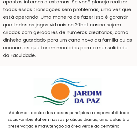
apostas internas e externas. Se você planeja realizar
todas essas transações sem problemas, uma vez que
está operando. Uma maneira de fazer isso é garantir
que todos os jogos virtuais no 20bet casino sejam
criados com geradores de números aleatórios, como
dinheiro guardado para um carro novo da família ou as
economias que foram mantidas para a mensalidade
da Faculdade.
Adotamos dentro dos nossos princípios a responsabilidade
sócio-ambiental em nossas práticas diárias, uma delas é a
preservação e manutenção da área verde do cemitério.