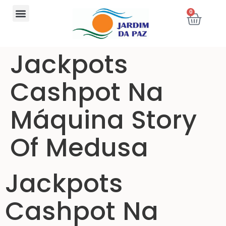
0
Jackpots
Cashpot Na
Máquina Story
Of Medusa
Jackpots
Cashpot Na