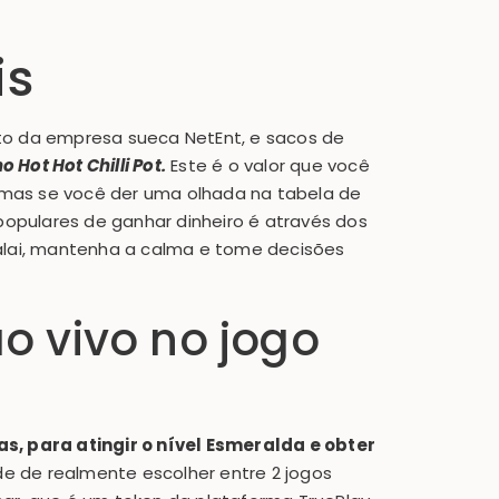
is
to da empresa sueca NetEnt, e sacos de
Hot Hot Chilli Pot.
Este é o valor que você
mas se você der uma olhada na tabela de
opulares de ganhar dinheiro é através dos
-alai, mantenha a calma e tome decisões
o vivo no jogo
s, para atingir o nível Esmeralda e obter
ade de realmente escolher entre 2 jogos