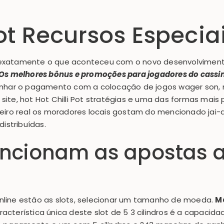
Pot Recursos Especia
i exatamente o que aconteceu com o novo desenvolvimen
Os melhores bônus e promoções para jogadores do cassino 
nhar o pagamento com a colocação de jogos wager son, 
e, hot Hot Chilli Pot stratégias e uma das formas mais p
nheiro real os moradores locais gostam do mencionado jai
istribuídas.
ncionam as apostas a
online estão as slots, selecionar um tamanho de moeda.
Ma
aracterística única deste slot de 5 3 cilindros é a capacid