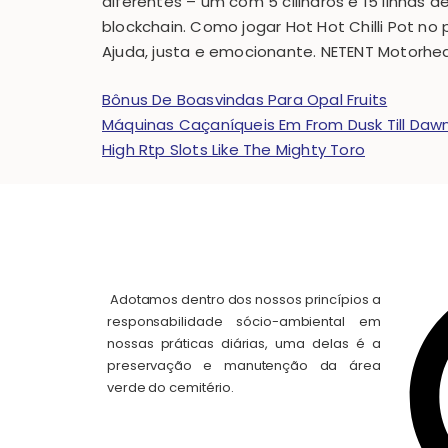
diferentes – um com 5 cilindros e 15 linhas
blockchain. Como jogar Hot Hot Chilli Pot no
Ajuda, justa e emocionante. NETENT Motorhe
Bônus De Boasvindas Para Opal Fruits
Máquinas Caçaníqueis Em From Dusk Till Daw
High Rtp Slots Like The Mighty Toro
Adotamos dentro dos nossos princípios a
responsabilidade sócio-ambiental em
nossas práticas diárias, uma delas é a
preservação e manutenção da área
verde do cemitério.