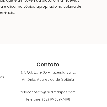
har, que é um token da plataforma TruePlay
la e clicar no tópico apropriado na coluna de
riência.
Contato
R. 1, Qd. Lote 03 – Fazenda Santo
res
Antônio, Aparecida de Goiânia
faleconosco@jardimdapaz.com
Telefone: (62) 99609-7498