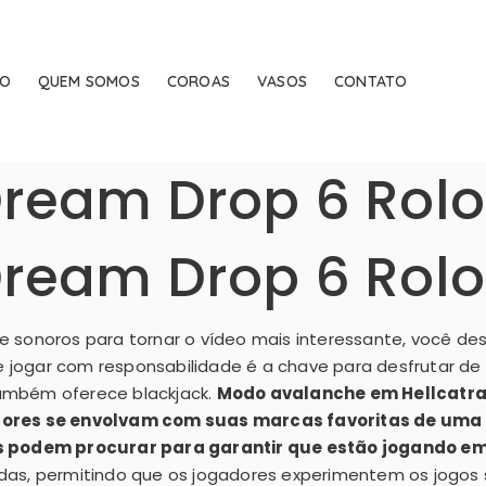
IO
QUEM SOMOS
COROAS
VASOS
CONTATO
Dream Drop 6 Rolo
Dream Drop 6 Rolo
 e sonoros para tornar o vídeo mais interessante, você d
 jogar com responsabilidade é a chave para desfrutar de 
também oferece blackjack.
Modo avalanche em Hellcatraz
ores se envolvam com suas marcas favoritas de uma
s podem procurar para garantir que estão jogando em
, permitindo que os jogadores experimentem os jogos se