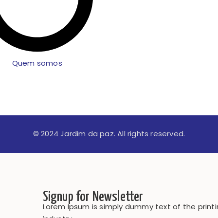
Quem somos
© 2024 Jardim da paz. All rights reserved.
Signup for Newsletter
Lorem Ipsum is simply dummy text of the print