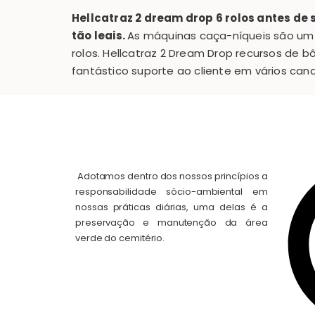
Hellcatraz 2 dream drop 6 rolos antes de 
tão leais.
As máquinas caça-níqueis são um d
rolos. Hellcatraz 2 Dream Drop recursos de b
fantástico suporte ao cliente em vários cana
Adotamos dentro dos nossos princípios a
responsabilidade sócio-ambiental em
nossas práticas diárias, uma delas é a
preservação e manutenção da área
verde do cemitério.