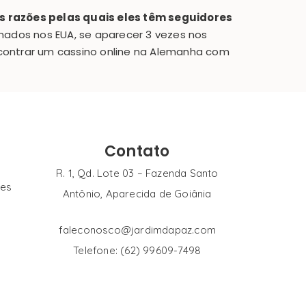
es razões pelas quais eles têm seguidores
nados nos EUA, se aparecer 3 vezes nos
encontrar um cassino online na Alemanha com
Contato
R. 1, Qd. Lote 03 – Fazenda Santo
res
Antônio, Aparecida de Goiânia
faleconosco@jardimdapaz.com
Telefone: (62) 99609-7498