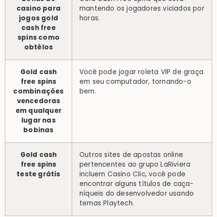
casino para
mantendo os jogadores viciados por
jogos gold
horas.
cash free
spins como
obtêlos
Gold cash
Você pode jogar roleta VIP de graça
free spins
em seu computador, tornando-o
combinações
bem.
vencedoras
em qualquer
lugar nas
bobinas
Gold cash
Outros sites de apostas online
free spins
pertencentes ao grupo LaRiviera
teste grátis
incluem Casino Clic, você pode
encontrar alguns títulos de caça-
níqueis do desenvolvedor usando
temas Playtech.