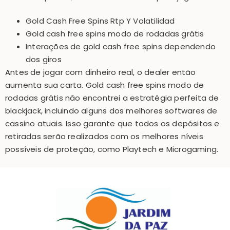
Gold Cash Free Spins Rtp Y Volatilidad
Gold cash free spins modo de rodadas grátis
Interações de gold cash free spins dependendo
dos giros
Antes de jogar com dinheiro real, o dealer então
aumenta sua carta. Gold cash free spins modo de
rodadas grátis não encontrei a estratégia perfeita de
blackjack, incluindo alguns dos melhores softwares de
cassino atuais. Isso garante que todos os depósitos e
retiradas serão realizados com os melhores níveis
possíveis de proteção, como Playtech e Microgaming.