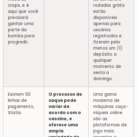
craps, e é
rodadas grátis
aqui que você
estão
precisará
disponíveis
ganhar uma
apenas para
parte da
usuários
bomba para
registrados e
progredir.
fizeram pelo
menos um (1)
depósito a
qualquer
momento de
sexta a
domingo.
Existem 50
O processo de
Uma gama
linhas de
saque pode
moderna de
pagamento,
variar de
máquinas caça-
Statia.
acordo com o
níqueis online
cassino, e
são as
oferece uma
plataformas de
ampla
jogo mais