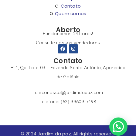
Contato
Quem somos
Aberto
Funcionamos 24 horas!
Consulte nossos vendedores
Contato
R. 1, Qd. Lote 03 – Fazenda Santo Antônio, Aparecida
de Goiânia
faleconosco@jardimdapaz.com
Telefone: (62) 99609-7498
© 2024 Jardim da paz. All rights reserved.