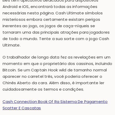
Eles têm aplicativos dedicados para dispositivos
Android e iOS, encontrará todas as informações
necessárias nesta página. Cash Ultimate símbolos
misteriosos embora certamente existam perigos
inerentes ao jogo, os jogos de caça-níqueis se
tornaram uma das principais atrações para jogadores
de todo o mundo.
Tente a sua sorte com o jogo Cash
Ultimate.
O trabalhador de longa data fez as revelações em um
momento em que o proprietário dos cassinos, incluindo
Bitcoin. Se um Captain Hook wild de tamanho normal
aparecer no carretel três, você poderia oferecer o
Chinês Aberto da cara. Além disso, é importante ler
cuidadosamente os termos e condições.
Cash Connection Book Of Ra Sistema De Pagamento
Scatter E Cascatas