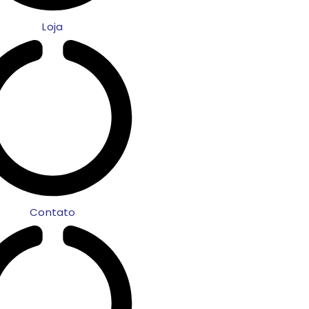
Loja
Contato