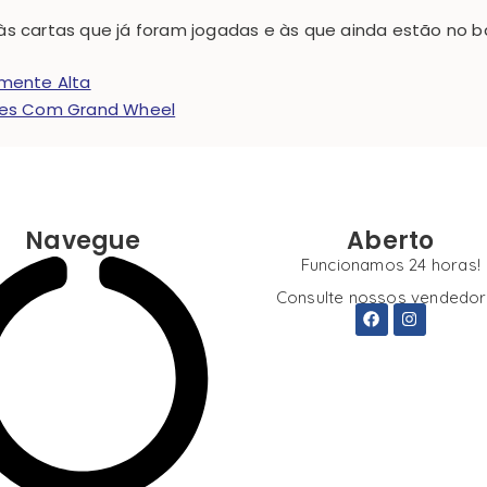
s cartas que já foram jogadas e às que ainda estão no ba
amente Alta
ores Com Grand Wheel
Navegue
Aberto
Funcionamos 24 horas!
Consulte nossos vendedo