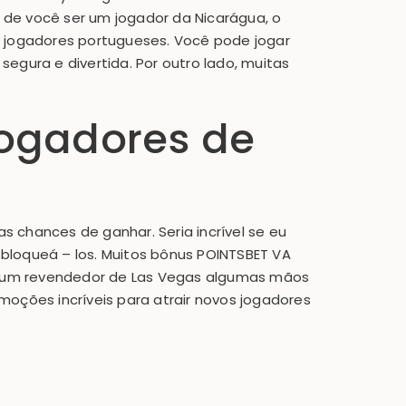
 de você ser um jogador da Nicarágua, o
s jogadores portugueses. Você pode jogar
egura e divertida. Por outro lado, muitas
jogadores de
 chances de ganhar. Seria incrível se eu
sbloqueá – los. Muitos bônus POINTSBET VA
a a um revendedor de Las Vegas algumas mãos
moções incríveis para atrair novos jogadores