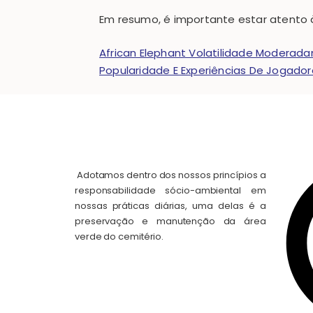
Em resumo, é importante estar atento à
African Elephant Volatilidade Moderad
Popularidade E Experiências De Jogad
Adotamos dentro dos nossos princípios a
responsabilidade sócio-ambiental em
nossas práticas diárias, uma delas é a
preservação e manutenção da área
verde do cemitério.