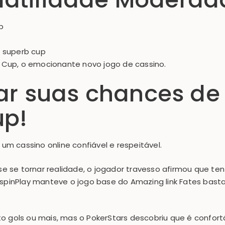
p
o superb cup
 Cup, o emocionante novo jogo de cassino.
 suas chances de
up!
m cassino online confiável e respeitável.
e se tornar realidade, o jogador travesso afirmou que t
pinPlay manteve o jogo base do Amazing link Fates bast
to gols ou mais, mas o PokerStars descobriu que é confortáv