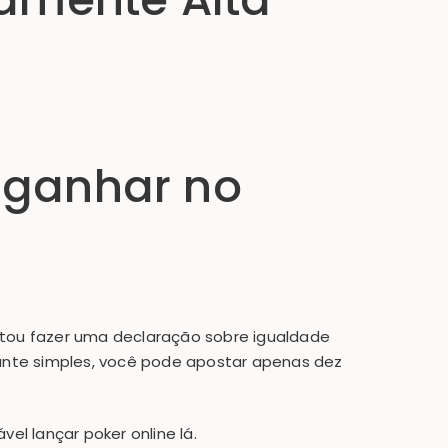
 ganhar no
entou fazer uma declaração sobre igualdade
ante simples, você pode apostar apenas dez
el lançar poker online lá.