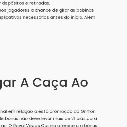
 depósitos e retiradas.
s jogadores a chance de girar as bobinas
icativos necessários antes do início. Além
ar A Caça Ao
inal em relação a esta promoção do Griffon
 bônus não deve levar mais de 21 dias para
artas. O Royal Vegas Casino oferece um bônus