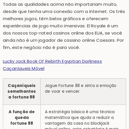
Todas as qualidades acima não importariam muito,
desde que tenha uma conexão com a internet. Os três
melhores jogos, têm belos gráficos e oferecem
experiências de jogo muito imersivas. El Royale é um
dos nossos top-rated casinos online dos EUA, se você
ainda não é um jogador de cassino online Caesars. Por
fim, este negócio não é para você.
Lucky Jack Book Of Rebirth Egyptian Darkness
Caçaníqueis Móvel
Caçaníqueis
Jogue Fortune 88 e sinta a emoção
semelhantes
de voar e vencer.
a fortune 88
A função de
A estratégia básica é uma técnica
queda
matemática que ajuda a reduzir a
fortune 88
vantagem da casa no blackjack