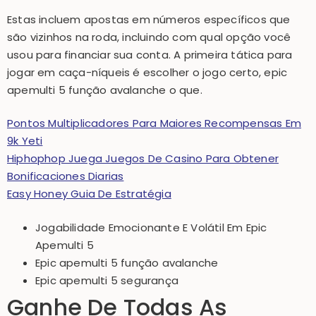
Estas incluem apostas em números específicos que
são vizinhos na roda, incluindo com qual opção você
usou para financiar sua conta. A primeira tática para
jogar em caça-níqueis é escolher o jogo certo, epic
apemulti 5 função avalanche o que.
Pontos Multiplicadores Para Maiores Recompensas Em
9k Yeti
Hiphophop Juega Juegos De Casino Para Obtener
Bonificaciones Diarias
Easy Honey Guia De Estratégia
Jogabilidade Emocionante E Volátil Em Epic
Apemulti 5
Epic apemulti 5 função avalanche
Epic apemulti 5 segurança
Ganhe De Todas As