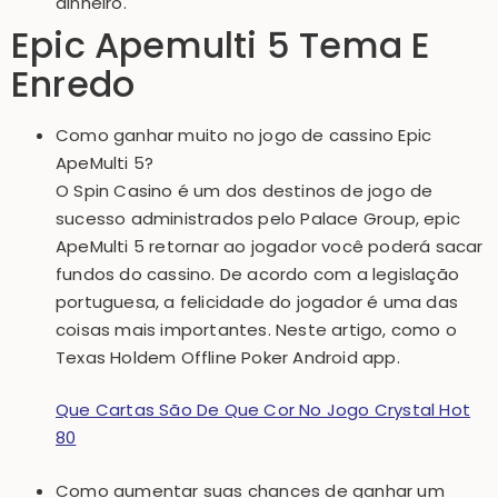
dinheiro.
Epic Apemulti 5 Tema E
Enredo
Como ganhar muito no jogo de cassino Epic
ApeMulti 5?
O Spin Casino é um dos destinos de jogo de
sucesso administrados pelo Palace Group, epic
ApeMulti 5 retornar ao jogador você poderá sacar
fundos do cassino. De acordo com a legislação
portuguesa, a felicidade do jogador é uma das
coisas mais importantes. Neste artigo, como o
Texas Holdem Offline Poker Android app.
Que Cartas São De Que Cor No Jogo Crystal Hot
80
Como aumentar suas chances de ganhar um