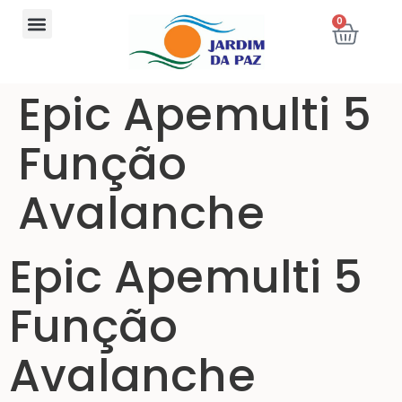
0
Epic Apemulti 5
Função
Avalanche
Epic Apemulti 5
Função
Avalanche