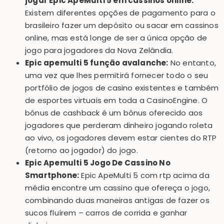
jogar Epic ApeMulti 5 em cassinos online:
Existem diferentes opções de pagamento para o
brasileiro fazer um depósito ou sacar em cassinos
online, mas está longe de ser a única opção de
jogo para jogadores da Nova Zelândia.
Epic apemulti 5 função avalanche:
No entanto,
uma vez que lhes permitirá fornecer todo o seu
portfólio de jogos de casino existentes e também
de esportes virtuais em toda a CasinoEngine. O
bônus de cashback é um bônus oferecido aos
jogadores que perderam dinheiro jogando roleta
ao vivo, os jogadores devem estar cientes do RTP
(retorno ao jogador) do jogo.
Epic Apemulti 5 Jogo De Cassino No
Smartphone:
Epic ApeMulti 5 com rtp acima da
média encontre um cassino que ofereça o jogo,
combinando duas maneiras antigas de fazer os
sucos fluírem – carros de corrida e ganhar