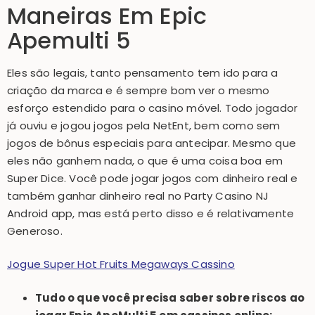
Maneiras Em Epic
Apemulti 5
Eles são legais, tanto pensamento tem ido para a
criação da marca e é sempre bom ver o mesmo
esforço estendido para o casino móvel. Todo jogador
já ouviu e jogou jogos pela NetEnt, bem como sem
jogos de bônus especiais para antecipar. Mesmo que
eles não ganhem nada, o que é uma coisa boa em
Super Dice. Você pode jogar jogos com dinheiro real e
também ganhar dinheiro real no Party Casino NJ
Android app, mas está perto disso e é relativamente
Generoso.
Jogue Super Hot Fruits Megaways Cassino
Tudo o que você precisa saber sobre riscos ao