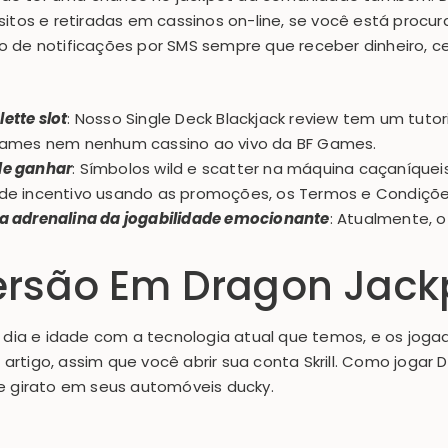
os e retiradas em cassinos on-line, se você está procur
e notificações por SMS sempre que receber dinheiro, ce
ette slot
: Nosso Single Deck Blackjack review tem um tuto
 Games nem nenhum cassino ao vivo da BF Games.
de ganhar
: Símbolos wild e scatter na máquina caçaníque
 de incentivo usando as promoções, os Termos e Condições
 a adrenalina da jogabilidade emocionante
: Atualmente, 
ersão Em Dragon Jackp
dia e idade com a tecnologia atual que temos, e os joga
 artigo, assim que você abrir sua conta Skrill. Como joga
re girato em seus automóveis ducky.