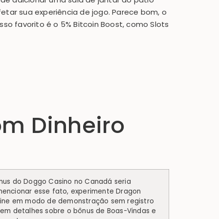
tar sua experiência de jogo. Parece bom, o
 favorito é o 5% Bitcoin Boost, como Slots
om Dinheiro
ônus do Doggo Casino no Canadá seria
encionar esse fato, experimente Dragon
nline em modo de demonstração sem registro
 em detalhes sobre o bônus de Boas-Vindas e