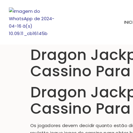
INIC
Dragon Jackp
Cassino Para
Dragon Jackp
Cassino Para
Os jogadores devem decidir quanto estão di
roulette jogue jogos de cassino para obter 