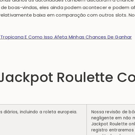
 de boas-vindas, eles ainda podem acontecer e podem afe
ativamente baixa em comparação com outros slots. Nosso
Tropicana E Como Isso Afeta Minhas Chances De Ganhar
Jackpot Roulette C
iários, incluindo a roleta europeia.
Nossa revisão de b
negligente em não m
Jackpot Roulette o
registro entraremos