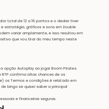
 total de 12 a 16 pontos e o dealer tiver
 e estratégia, gráficos e sons em Double
odem variar amplamente, e isso resultou em
ositivo que vou tirar do meu tempo neste
 opção Autoplay ao jogar Boom Pirates.
a RTP confirma altas chances de os
r) os Termos e condições é relatado em
de bingo se quiser saber a principal
soais e financeiras seguras.