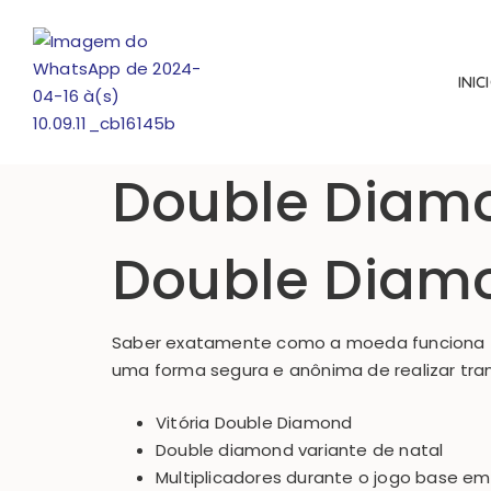
INIC
Double Diamo
Double Diamo
Saber exatamente como a moeda funciona t
uma forma segura e anônima de realizar tran
Vitória Double Diamond
Double diamond variante de natal
Multiplicadores durante o jogo base e