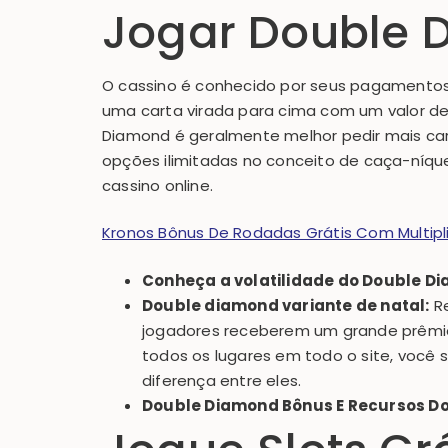
Jogar Double 
O cassino é conhecido por seus pagamentos r
uma carta virada para cima com um valor de 
Diamond é geralmente melhor pedir mais car
opções ilimitadas no conceito de caça-níque
cassino online.
Kronos Bônus De Rodadas Grátis Com Multipl
Conheça a volatilidade do Double D
Double diamond variante de natal:
Re
jogadores receberem um grande prêmio
todos os lugares em todo o site, você s
diferença entre eles.
Double Diamond Bônus E Recursos Do