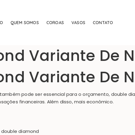
IO
QUEM SOMOS
COROAS
VASOS
CONTATO
nd Variante De N
nd Variante De N
ambém pode ser essencial para o orçamento, double dia
sações financeiras. Além disso, mais econômico.
m double diamond