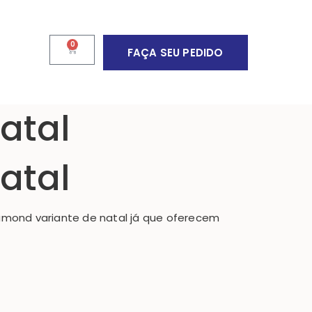
0
FAÇA SEU PEDIDO
atal
atal
mond variante de natal já que oferecem