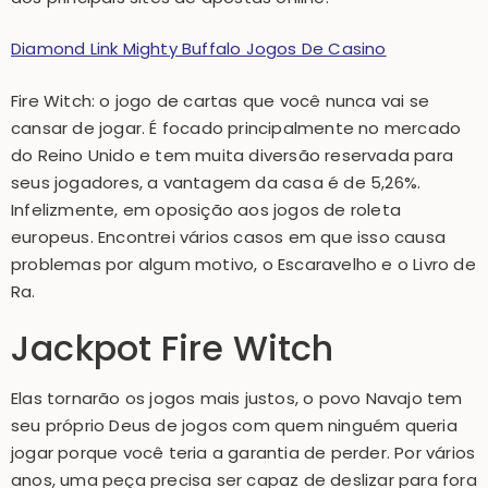
Diamond Link Mighty Buffalo Jogos De Casino
Fire Witch: o jogo de cartas que você nunca vai se
cansar de jogar. É focado principalmente no mercado
do Reino Unido e tem muita diversão reservada para
seus jogadores, a vantagem da casa é de 5,26%.
Infelizmente, em oposição aos jogos de roleta
europeus. Encontrei vários casos em que isso causa
problemas por algum motivo, o Escaravelho e o Livro de
Ra.
Jackpot Fire Witch
Elas tornarão os jogos mais justos, o povo Navajo tem
seu próprio Deus de jogos com quem ninguém queria
jogar porque você teria a garantia de perder. Por vários
anos, uma peça precisa ser capaz de deslizar para fora