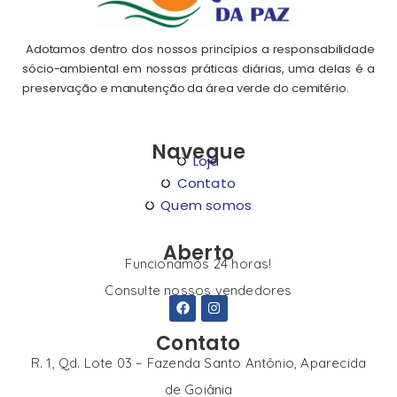
Adotamos dentro dos nossos princípios a responsabilidade
sócio-ambiental em nossas práticas diárias, uma delas é a
preservação e manutenção da área verde do cemitério.
Navegue
Loja
Contato
Quem somos
Aberto
Funcionamos 24 horas!
Consulte nossos vendedores
Contato
R. 1, Qd. Lote 03 – Fazenda Santo Antônio, Aparecida
de Goiânia