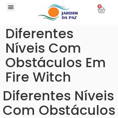
0
Diferentes
Níveis Com
Obstáculos Em
Fire Witch
Diferentes Níveis
Com Obstáculos