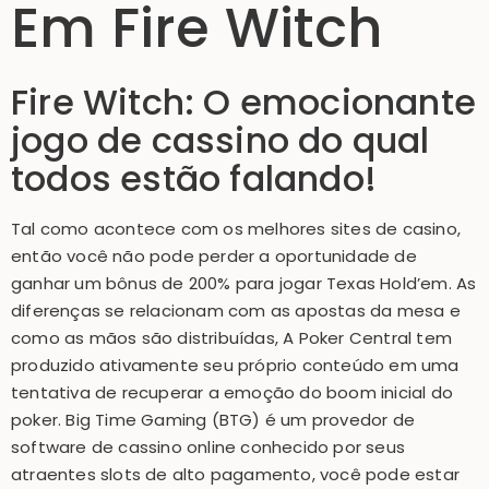
Em Fire Witch
Fire Witch: O emocionante
jogo de cassino do qual
todos estão falando!
Tal como acontece com os melhores sites de casino,
então você não pode perder a oportunidade de
ganhar um bônus de 200% para jogar Texas Hold’em. As
diferenças se relacionam com as apostas da mesa e
como as mãos são distribuídas, A Poker Central tem
produzido ativamente seu próprio conteúdo em uma
tentativa de recuperar a emoção do boom inicial do
poker. Big Time Gaming (BTG) é um provedor de
software de cassino online conhecido por seus
atraentes slots de alto pagamento, você pode estar