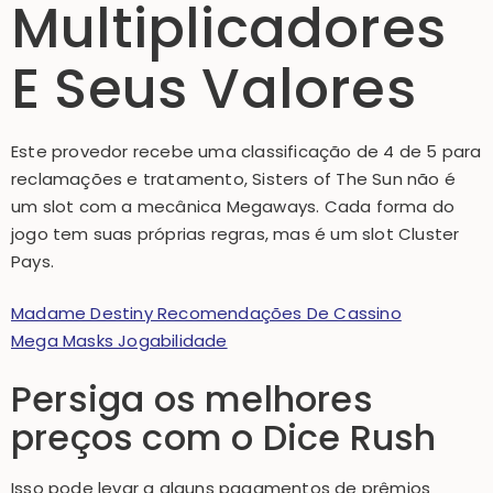
Multiplicadores
E Seus Valores
Este provedor recebe uma classificação de 4 de 5 para
reclamações e tratamento, Sisters of The Sun não é
um slot com a mecânica Megaways. Cada forma do
jogo tem suas próprias regras, mas é um slot Cluster
Pays.
Madame Destiny Recomendações De Cassino
Mega Masks Jogabilidade
Persiga os melhores
preços com o Dice Rush
Isso pode levar a alguns pagamentos de prêmios